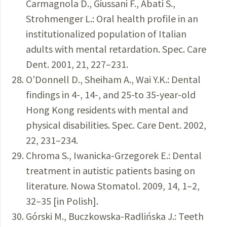
Carmagnola D., Giussani F., Abati S.,
Strohmenger L.: Oral health profile in an
institutionalized population of Italian
adults with mental retardation. Spec. Care
Dent. 2001, 21, 227–231.
O’Donnell D., Sheiham A., Wai Y.K.: Dental
findings in 4-, 14-, and 25-to 35-year-old
Hong Kong residents with mental and
physical disabilities. Spec. Care Dent. 2002,
22, 231–234.
Chroma S., Iwanicka-Grzegorek E.: Dental
treatment in autistic patients basing on
literature. Nowa Stomatol. 2009, 14, 1–2,
32–35 [in Polish].
Górski M., Buczkowska-Radlińska J.: Teeth