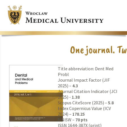
Title abbreviation: Dent Med
Probl
Journal Impact Factor (JIF
2025) –
4.3
Journal Citation Indicator (JCI
2025) -
1.38
Scopus CiteScore (2025) –
5.8
Index Copernicus Value (ICV
2024) –
178.25
MNiSW –
70 pts
ISSN 1644-387X (print)