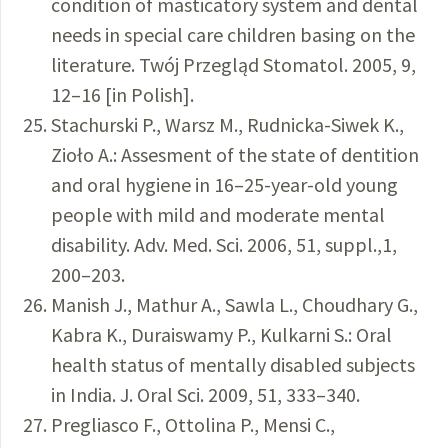
condition of masticatory system and dental
needs in special care children basing on the
literature. Twój Przegląd Stomatol. 2005, 9,
12–16 [in Polish].
Stachurski P., Warsz M., Rudnicka-Siwek K.,
Zioło A.: Assesment of the state of dentition
and oral hygiene in 16–25-year-old young
people with mild and moderate mental
disability. Adv. Med. Sci. 2006, 51, suppl.,1,
200–203.
Manish J., Mathur A., Sawla L., Choudhary G.,
Kabra K., Duraiswamy P., Kulkarni S.: Oral
health status of mentally disabled subjects
in India. J. Oral Sci. 2009, 51, 333–340.
Pregliasco F., Ottolina P., Mensi C.,