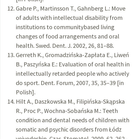
Gabre P., Martinsson T., Gahnberg L.: Move
of adults with intellectual disability from
institutions to communitybased living
changes of food arrangements and oral
health. Swed. Dent. J. 2002, 26, 81–88.
Gerreth K., Gromadzińska-Zapłata E., Liweń
B., Paszyńska E.: Evaluation of oral health in
intellectually retarded people who actively
do sport. Dent. Forum, 2007, 35, 35–39 [in
Polish].
Hilt A., Daszkowska M., Filipińska-Skąpska
R., Proc P., Wochna-Sobańska M.: Teeth
condition and dental needs of children with
somatic and psychic disorders from Łódz
voivodeship. Czas. Stomatol. 2009, 62, 262–