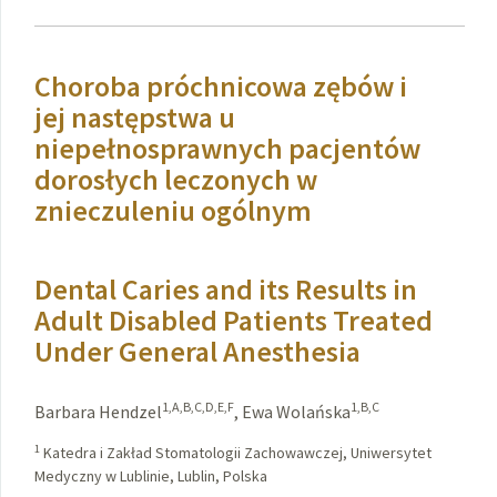
Choroba próchnicowa zębów i
jej następstwa u
niepełnosprawnych pacjentów
dorosłych leczonych w
znieczuleniu ogólnym
Dental Caries and its Results in
Adult Disabled Patients Treated
Under General Anesthesia
1,A,B,C,D,E,F
1,B,C
Barbara Hendzel
,
Ewa Wolańska
1
Katedra i Zakład Stomatologii Zachowawczej, Uniwersytet
Medyczny w Lublinie, Lublin, Polska