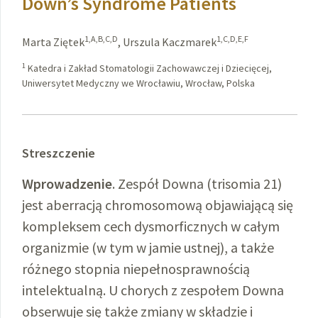
Down’s Syndrome Patients
1,A,B,C,D
1,C,D,E,F
Marta Ziętek
,
Urszula Kaczmarek
1
Katedra i Zakład Stomatologii Zachowawczej i Dziecięcej,
Uniwersytet Medyczny we Wrocławiu, Wrocław, Polska
Streszczenie
Wprowadzenie
. Zespół Downa (trisomia 21)
jest aberracją chromosomową objawiającą się
kompleksem cech dysmorficznych w całym
organizmie (w tym w jamie ustnej), a także
różnego stopnia niepełnosprawnością
intelektualną. U chorych z zespołem Downa
obserwuje się także zmiany w składzie i