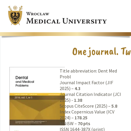
Title abbreviation: Dent Med
Probl
Journal Impact Factor (JIF
2025) –
4.3
Journal Citation Indicator (JCI
2025) -
1.38
Scopus CiteScore (2025) –
5.8
Index Copernicus Value (ICV
2024) –
178.25
MNiSW –
70 pts
ISSN 1644-387X (print)