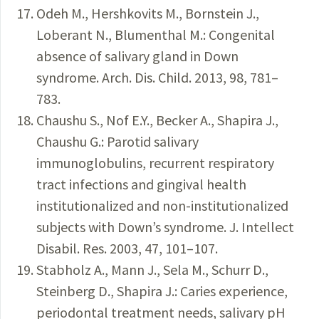
Odeh M., Hershkovits M., Bornstein J.,
Loberant N., Blumenthal M.: Congenital
absence of salivary gland in Down
syndrome. Arch. Dis. Child. 2013, 98, 781–
783.
Chaushu S., Nof E.Y., Becker A., Shapira J.,
Chaushu G.: Parotid salivary
immunoglobulins, recurrent respiratory
tract infections and gingival health
institutionalized and non-institutionalized
subjects with Down’s syndrome. J. Intellect
Disabil. Res. 2003, 47, 101–107.
Stabholz A., Mann J., Sela M., Schurr D.,
Steinberg D., Shapira J.: Caries experience,
periodontal treatment needs, salivary pH