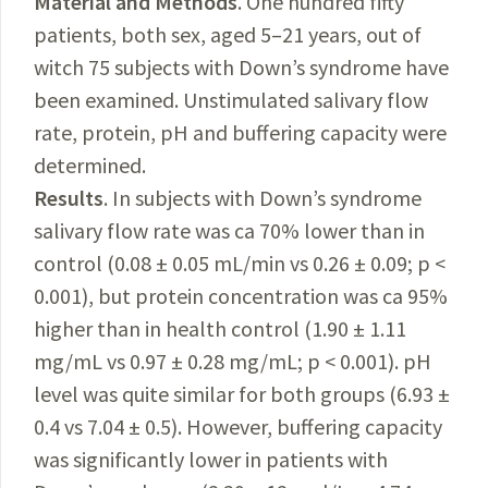
Material and Methods
. One hundred fifty
patients, both sex, aged 5–21 years, out of
witch 75 subjects with Down’s syndrome have
been examined. Unstimulated salivary flow
rate, protein, pH and buffering capacity were
determined.
Results
. In subjects with Down’s syndrome
salivary flow rate was ca 70% lower than in
control (0.08 ± 0.05 mL/min vs 0.26 ± 0.09; p <
0.001), but protein concentration was ca 95%
higher than in health control (1.90 ± 1.11
mg/mL vs 0.97 ± 0.28 mg/mL; p < 0.001). pH
level was quite similar for both groups (6.93 ±
0.4 vs 7.04 ± 0.5). However, buffering capacity
was significantly lower in patients with