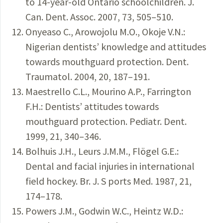
to 14-year-old Ontario schoolchildren. J.
Can. Dent. Assoc. 2007, 73, 505–510.
Onyeaso C., Arowojolu M.O., Okoje V.N.:
Nigerian dentists’ knowledge and attitudes
towards mouthguard protection. Dent.
Traumatol. 2004, 20, 187–191.
Maestrello C.L., Mourino A.P., Farrington
F.H.: Dentists’ attitudes towards
mouthguard protection. Pediatr. Dent.
1999, 21, 340–346.
Bolhuis J.H., Leurs J.M.M., Flögel G.E.:
Dental and facial injuries in international
field hockey. Br. J. S ports Med. 1987, 21,
174–178.
Powers J.M., Godwin W.C., Heintz W.D.: