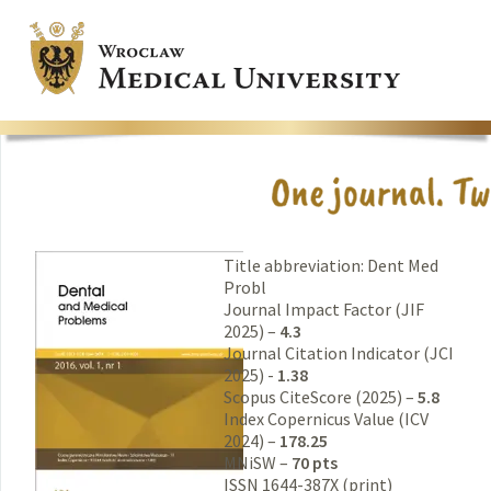
Title abbreviation: Dent Med
Probl
Journal Impact Factor (JIF
2025) –
4.3
Journal Citation Indicator (JCI
2025) -
1.38
Scopus CiteScore (2025) –
5.8
Index Copernicus Value (ICV
2024) –
178.25
MNiSW –
70 pts
ISSN 1644-387X (print)