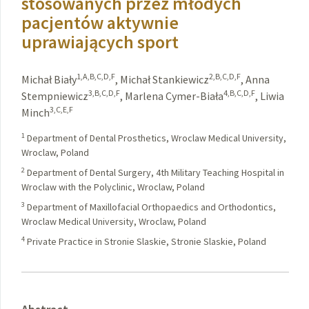
stosowanych przez młodych
pacjentów aktywnie
uprawiających sport
1,A,B,C,D,F
2,B,C,D,F
Michał Biały
,
Michał Stankiewicz
,
Anna
3,B,C,D,F
4,B,C,D,F
Stempniewicz
,
Marlena Cymer-Biała
,
Liwia
3,C,E,F
Minch
1
Department of Dental Prosthetics, Wroclaw Medical University,
Wroclaw, Poland
2
Department of Dental Surgery, 4th Military Teaching Hospital in
Wroclaw with the Polyclinic, Wroclaw, Poland
3
Department of Maxillofacial Orthopaedics and Orthodontics,
Wroclaw Medical University, Wroclaw, Poland
4
Private Practice in Stronie Slaskie, Stronie Slaskie, Poland