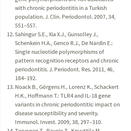
with chronic periodontitis in a Turkish
population. J. Clin. Periodontol. 2007, 34,
551–557.
Sahingur S.E., Xia X.J., Gunsolley J.,
Schenkein H.A., Genco R.J., De Nardin E.:
Single nucleotide polymorphisms of
pattern recognition receptors and chronic
periodontitis. J. Periodont. Res. 2011, 46,
184–192.
Noack B., Görgens H., Lorenz K., Schackert
H.K., Hoffmann T.: TLR4 and IL-18 gene
variants in chronic periodontitis: impact on
disease susceptibility and severity.
Immunol. Invest. 2009, 38, 297–310.
Tervonen T., Raunio T., Knuuttila M.,