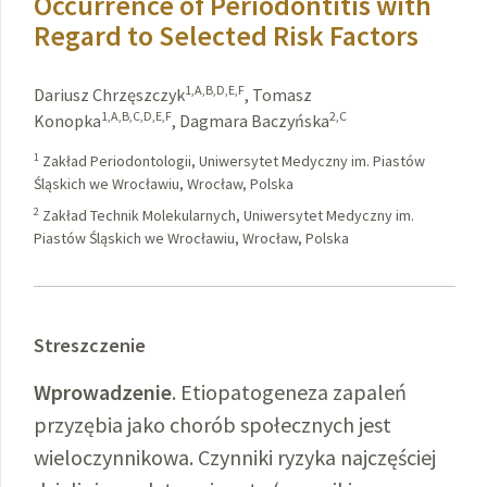
Occurrence of Periodontitis with
Regard to Selected Risk Factors
1,A,B,D,E,F
Dariusz Chrzęszczyk
,
Tomasz
1,A,B,C,D,E,F
2,C
Konopka
,
Dagmara Baczyńska
1
Zakład Periodontologii, Uniwersytet Medyczny im. Piastów
Śląskich we Wrocławiu, Wrocław, Polska
2
Zakład Technik Molekularnych, Uniwersytet Medyczny im.
Piastów Śląskich we Wrocławiu, Wrocław, Polska
Streszczenie
Wprowadzenie
. Etiopatogeneza zapaleń
przyzębia jako chorób społecznych jest
wieloczynnikowa. Czynniki ryzyka najczęściej