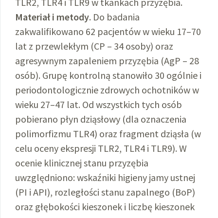
TLR2, TLR4 i TLR9 w tkankach przyzębia.
Materiał i metody
. Do badania
zakwalifikowano 62 pacjentów w wieku 17–70
lat z przewlekłym (CP – 34 osoby) oraz
agresywnym zapaleniem przyzębia (AgP – 28
osób). Grupę kontrolną stanowiło 30 ogólnie i
periodontologicznie zdrowych ochotników w
wieku 27–47 lat. Od wszystkich tych osób
pobierano płyn dziąsłowy (dla oznaczenia
polimorfizmu TLR4) oraz fragment dziąsła (w
celu oceny ekspresji TLR2, TLR4 i TLR9). W
ocenie klinicznej stanu przyzębia
uwzględniono: wskaźniki higieny jamy ustnej
(PI i API), rozległości stanu zapalnego (BoP)
oraz głębokości kieszonek i liczbę kieszonek