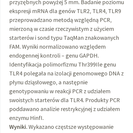
przyzębnych powyżej 5 mm. Badanie poziomu
ekspresji mRNA dla genów TLR2, TLR4, TLR9
przeprowadzano metodą względną PCR,
mierzoną w czasie rzeczywistym z użyciem
starterów i sond typu TaqMan znakowanych
FAM. Wyniki normalizowano względem
endogennej kontroli – genu GAPDH.
Identyfikacja polimorfizmu Thr399Ile genu
TLR4 polegała na izolacji genomowego DNA z
płynu dziąsłowego, a następnie
genotypowaniu w reakcji PCR z udziałem
swoistych starterów dla TLR4. Produkty PCR
poddawano analizie restrykcyjnej z udziałem
enzymu HinfI.
Wyniki
. Wykazano częstsze występowanie