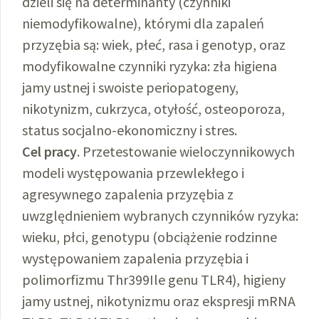
dzieli się na determinanty (czynniki
niemodyfikowalne), którymi dla zapaleń
przyzębia są: wiek, płeć, rasa i genotyp, oraz
modyfikowalne czynniki ryzyka: zła higiena
jamy ustnej i swoiste periopatogeny,
nikotynizm, cukrzyca, otyłość, osteoporoza,
status socjalno-ekonomiczny i stres.
Cel pracy
. Przetestowanie wieloczynnikowych
modeli występowania przewlekłego i
agresywnego zapalenia przyzębia z
uwzględnieniem wybranych czynników ryzyka:
wieku, płci, genotypu (obciążenie rodzinne
występowaniem zapalenia przyzębia i
polimorfizmu Thr399Ile genu TLR4), higieny
jamy ustnej, nikotynizmu oraz ekspresji mRNA