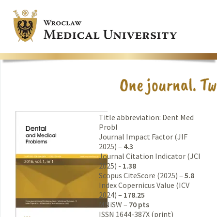
Title abbreviation: Dent Med
Probl
Journal Impact Factor (JIF
2025) –
4.3
Journal Citation Indicator (JCI
2025) -
1.38
Scopus CiteScore (2025) –
5.8
Index Copernicus Value (ICV
2024) –
178.25
MNiSW –
70 pts
ISSN 1644-387X (print)