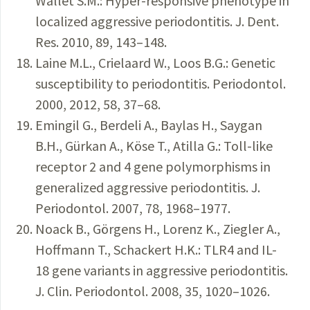
Wallet S.M.: Hyper-responsive phenotype in
localized aggressive periodontitis. J. Dent.
Res. 2010, 89, 143–148.
Laine M.L., Crielaard W., Loos B.G.: Genetic
susceptibility to periodontitis. Periodontol.
2000, 2012, 58, 37–68.
Emingil G., Berdeli A., Baylas H., Saygan
B.H., Gürkan A., Köse T., Atilla G.: Toll-like
receptor 2 and 4 gene polymorphisms in
generalized aggressive periodontitis. J.
Periodontol. 2007, 78, 1968–1977.
Noack B., Görgens H., Lorenz K., Ziegler A.,
Hoffmann T., Schackert H.K.: TLR4 and IL-
18 gene variants in aggressive periodontitis.
J. Clin. Periodontol. 2008, 35, 1020–1026.