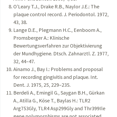
O’Leary T.J., Drake R.B., Naylor J.E.: The
plaque control record. J. Periodontol. 1972,
43, 38.
Lange D.E., Plegmann H.C., Eenboom A.,
Promsberger A.: Klinische
Bewertungsverfahren zur Objektivierung
der Mundhygiene. Dtsch. Zahnarztl. Z. 1977,
32, 44–47.
Ainamo J., Bay I.: Problems and proposal
for recording gingivitis and plaque. Int.
Dent. J. 1975, 25, 229–235.
Berdeli A., Emingil G., Saygan B.H., Gürkan
A., Atilla G., Köse T., Baylas H.: TLR2
Arg753Gly, TLR4 Asp299Gly and Thr399Ile
gene polymorphisms are not associated