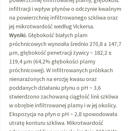
infiltracji i wpływ płynów o odczynie kwaśnym
na powierzchnię infiltrowanego szkliwa oraz
jej mikrotwardość według Vickersa.
Wyniki
. Głębokość białych plam
próchnicowych wynosiła średnio 270,8 ± 147,7
μm, głębokość penetracji żywicy ~ 182,2 ±
119,4 μm (64,2% głębokości plamy
próchnicowej). W infiltrowanych próbkach
nienarażonych na erozję kwasu oraz
poddanych działaniu płynu o pH ~ 3,6
stwierdzono zachowaną ciągłość linii szkliwa
w obrębie infiltrowanej plamy i w jej okolicy.
Ekspozycja na płyn o pH ~ 2,8 spowodowała
utratę konturu szkliwa. Mikrotwardość