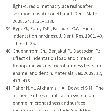
light-cured dimethacrylate resins after
sorption of water or ethanol. Dent. Mater.
2008, 24, 1131–1136.
Ryge G., Foley D.E., Fairhurst C.W.: Micro-
indentation hardness. J. Dent. Res. 1961, 40,
1116–1126.
Chuenarrom Ch., Benjakul P., Daosodsai P.:
Effect of indentation load and time on
Knoop and Vickers microhardness tests for
enamel and dentin. Materials Res. 2009, 12,
473–476.
Taher N.M., Alkhamis H.A., Dowaidi S.M.: The
influence of resin infiltration system on
enamel microhardness and surface
roughness: an in vitro study. Saudi Dent. J.