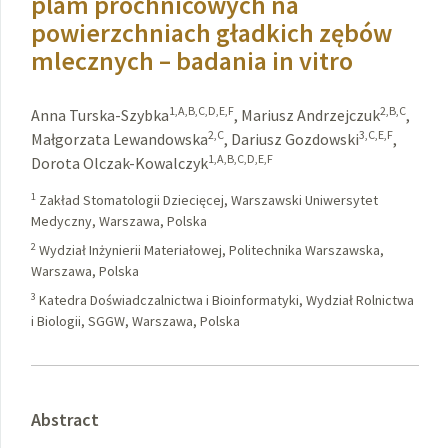
plam próchnicowych na
powierzchniach gładkich zębów
mlecznych – badania in vitro
1,A,B,C,D,E,F
2,B,C
Anna Turska-Szybka
,
Mariusz Andrzejczuk
,
2,C
3,C,E,F
Małgorzata Lewandowska
,
Dariusz Gozdowski
,
1,A,B,C,D,E,F
Dorota Olczak-Kowalczyk
1
Zakład Stomatologii Dziecięcej, Warszawski Uniwersytet
Medyczny, Warszawa, Polska
2
Wydział Inżynierii Materiałowej, Politechnika Warszawska,
Warszawa, Polska
3
Katedra Doświadczalnictwa i Bioinformatyki, Wydział Rolnictwa
i Biologii, SGGW, Warszawa, Polska
Abstract