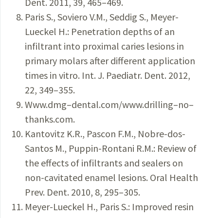
Dent. 2011, 39, 465–469.
Paris S., Soviero V.M., Seddig S., Meyer-
Lueckel H.: Penetration depths of an
infiltrant into proximal caries lesions in
primary molars after different application
times in vitro. Int. J. Paediatr. Dent. 2012,
22, 349–355.
Www.dmg–dental.com/www.drilling–no–
thanks.com.
Kantovitz K.R., Pascon F.M., Nobre-dos-
Santos M., Puppin-Rontani R.M.: Review of
the effects of infiltrants and sealers on
non-cavitated enamel lesions. Oral Health
Prev. Dent. 2010, 8, 295–305.
Meyer-Lueckel H., Paris S.: Improved resin