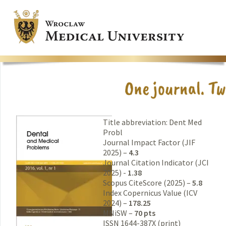
Title abbreviation: Dent Med
Probl
Journal Impact Factor (JIF
2025) –
4.3
Journal Citation Indicator (JCI
2025) -
1.38
Scopus CiteScore (2025) –
5.8
Index Copernicus Value (ICV
2024) –
178.25
MNiSW –
70 pts
ISSN 1644-387X (print)