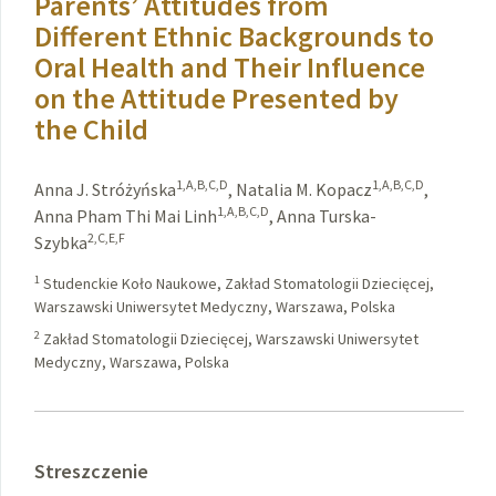
Parents’ Attitudes from
Different Ethnic Backgrounds to
Oral Health and Their Influence
on the Attitude Presented by
the Child
1,A,B,C,D
1,A,B,C,D
Anna J. Stróżyńska
,
Natalia M. Kopacz
,
1,A,B,C,D
Anna Pham Thi Mai Linh
,
Anna Turska-
2,C,E,F
Szybka
1
Studenckie Koło Naukowe, Zakład Stomatologii Dziecięcej,
Warszawski Uniwersytet Medyczny, Warszawa, Polska
2
Zakład Stomatologii Dziecięcej, Warszawski Uniwersytet
Medyczny, Warszawa, Polska
Streszczenie