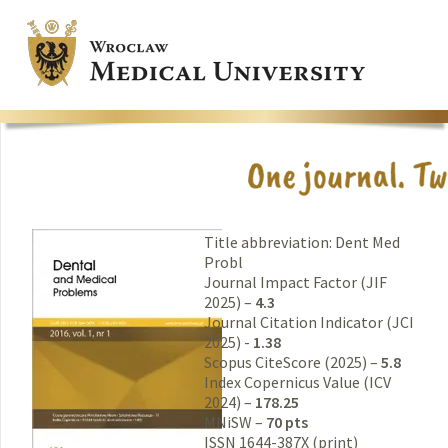
Title abbreviation: Dent Med
Probl
Journal Impact Factor (JIF
2025) –
4.3
Journal Citation Indicator (JCI
2025) -
1.38
Scopus CiteScore (2025) –
5.8
Index Copernicus Value (ICV
2024) –
178.25
MNiSW –
70 pts
ISSN 1644-387X (print)