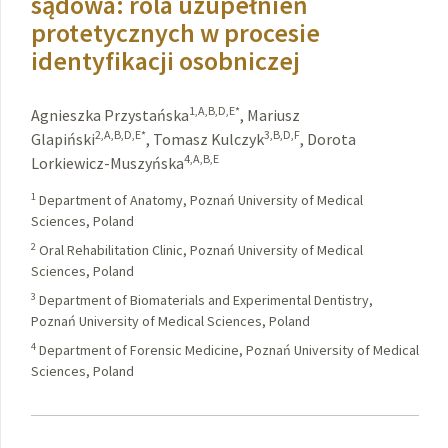
sądowa: rola uzupełnień
protetycznych w procesie
identyfikacji osobniczej
1,A,B,D,E*
Agnieszka Przystańska
,
Mariusz
2,A,B,D,E*
3,B,D,F
Glapiński
,
Tomasz Kulczyk
,
Dorota
4,A,B,E
Lorkiewicz-Muszyńska
1
Department of Anatomy, Poznań University of Medical
Sciences, Poland
2
Oral Rehabilitation Clinic, Poznań University of Medical
Sciences, Poland
3
Department of Biomaterials and Experimental Dentistry,
Poznań University of Medical Sciences, Poland
4
Department of Forensic Medicine, Poznań University of Medical
Sciences, Poland