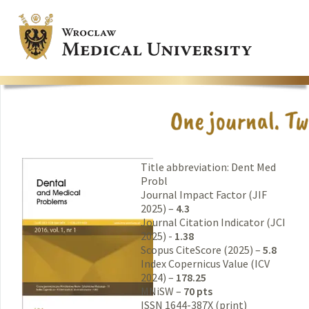
Title abbreviation: Dent Med
Probl
Journal Impact Factor (JIF
2025) –
4.3
Journal Citation Indicator (JCI
2025) -
1.38
Scopus CiteScore (2025) –
5.8
Index Copernicus Value (ICV
2024) –
178.25
MNiSW –
70 pts
ISSN 1644-387X (print)