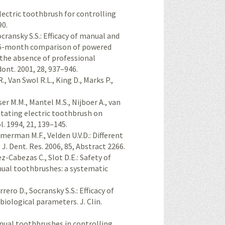
electric toothbrush for controlling
90.
cransky S.S.: Efficacy of manual and
. 6-month comparison of powered
 the absence of professional
dont. 2001, 28, 937–946.
., Van Swol R.L., King D., Marks P.,
er M.M., Mantel M.S., Nijboer A., van
rotating electric toothbrush on
l. 1994, 21, 139–145.
merman M.F., Velden U.V.D.: Different
J. Dent. Res. 2006, 85, Abstract 2266.
ez-Cabezas C., Slot D.E.: Safety of
ual toothbrushes: a systematic
ero D., Socransky S.S.: Efficacy of
iological parameters. J. Clin.
anual toothbrushes in controlling