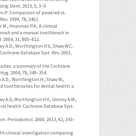
stig. Dent. 2013, 5, 3–9.
ren P.: Comparison of powered vs.
Res. 1999, 78, 2462.
 M., Heasman P.A.: A clinical
brush and a manual toothbrush in
l. 2004, 31, 805–812.
ey A.D., Worthington H.V., Shaw W.C.:
Cochrane Database Syst. Rev. 2003,
brushes: a summary of the Cochrane
 Hyg. 2004, 78, 349–354.
y A.D., Worthington H., Shaw W.,
ed toothbrushes for dental health: a
ey A.D, Worthington H.V., Glenny A.M.,
ral health. Cochrane Database Syst.
ort. Periodontol. 2000, 2013, 62, 243–
nth clinical investigation comparing