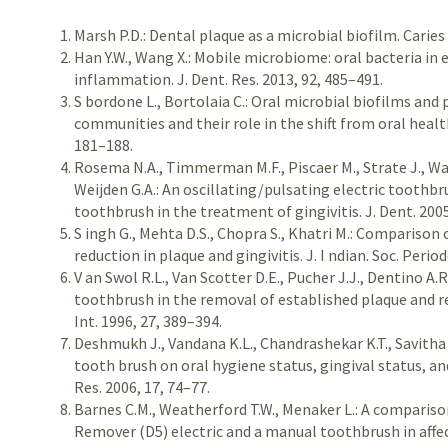
Marsh P.D.: Dental plaque as a microbial biofilm. Caries
Han Y.W., Wang X.: Mobile microbiome: oral bacteria in 
inflammation. J. Dent. Res. 2013, 92, 485–491.
S bordone L., Bortolaia C.: Oral microbial biofilms and 
communities and their role in the shift from oral health 
181–188.
Rosema N.A., Timmerman M.F., Piscaer M., Strate J., War
Weijden G.A.: An oscillating/pulsating electric toothbr
toothbrush in the treatment of gingivitis. J. Dent. 2005
S ingh G., Mehta D.S., Chopra S., Khatri M.: Comparison 
reduction in plaque and gingivitis. J. I ndian. Soc. Perio
V an Swol R.L., Van Scotter D.E., Pucher J.J., Dentino A.R
toothbrush in the removal of established plaque and re
Int. 1996, 27, 389–394.
Deshmukh J., Vandana K.L., Chandrashekar K.T., Savitha B
tooth brush on oral hygiene status, gingival status, a
Res. 2006, 17, 74–77.
Barnes C.M., Weatherford T.W., Menaker L.: A comparis
Remover (D5) electric and a manual toothbrush in affecti