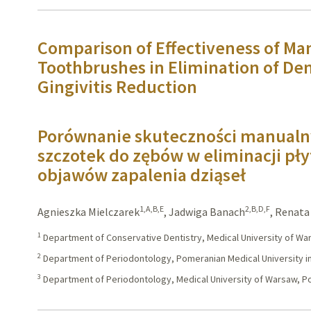
Comparison of Effectiveness of Man
Toothbrushes in Elimination of De
Gingivitis Reduction
Porównanie skuteczności manualny
szczotek do zębów w eliminacji pły
objawów zapalenia dziąseł
1,A,B,E
2,B,D,F
Agnieszka Mielczarek
,
Jadwiga Banach
,
Renata
1
Department of Conservative Dentistry, Medical University of Wa
2
Department of Periodontology, Pomeranian Medical University i
3
Department of Periodontology, Medical University of Warsaw, P