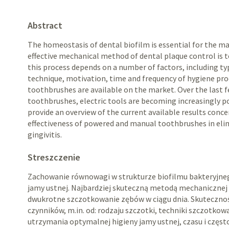
Abstract
The homeostasis of dental biofilm is essential for the m
effective mechanical method of dental plaque control is t
this process depends on a number of factors, including t
technique, motivation, time and frequency of hygiene pro
toothbrushes are available on the market. Over the last f
toothbrushes, electric tools are becoming increasingly po
provide an overview of the current available results conc
effectiveness of powered and manual toothbrushes in eli
gingivitis.
Streszczenie
Zachowanie równowagi w strukturze biofilmu bakteryjne
jamy ustnej. Najbardziej skuteczną metodą mechanicznej k
dwukrotne szczotkowanie zębów w ciągu dnia. Skutecznoś
czynników, m.in. od: rodzaju szczotki, techniki szczotkow
utrzymania optymalnej higieny jamy ustnej, czasu i częs