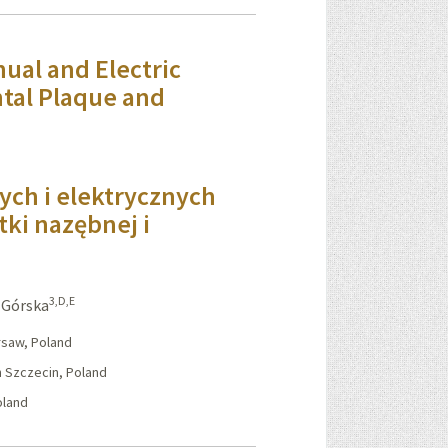
ual and Electric
ntal Plaque and
ch i elektrycznych
tki nazębnej i
3,D,E
 Górska
rsaw, Poland
n Szczecin, Poland
oland