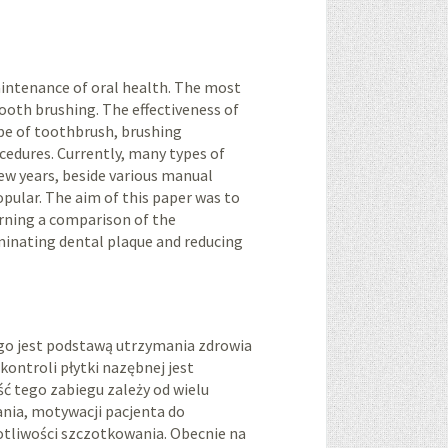
aintenance of oral health. The most
ooth brushing. The effectiveness of
ype of toothbrush, brushing
cedures. Currently, many types of
ew years, beside various manual
pular. The aim of this paper was to
erning a comparison of the
minating dental plaque and reducing
go jest podstawą utrzymania zdrowia
ontroli płytki nazębnej jest
ć tego zabiegu zależy od wielu
ania, motywacji pacjenta do
totliwości szczotkowania. Obecnie na