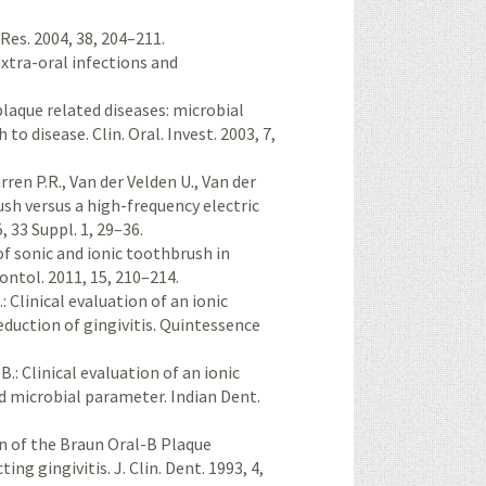
 Res. 2004, 38, 204–211.
extra-oral infections and
plaque related diseases: microbial
to disease. Clin. Oral. Invest. 2003, 7,
ren P.R., Van der Velden U., Van der
ush versus a high-frequency electric
, 33 Suppl. 1, 29–36.
of sonic and ionic toothbrush in
dontol. 2011, 15, 210–214.
.: Clinical evaluation of an ionic
duction of gingivitis. Quintessence
.: Clinical evaluation of an ionic
nd microbial parameter. Indian Dent.
on of the Braun Oral-B Plaque
ng gingivitis. J. Clin. Dent. 1993, 4,