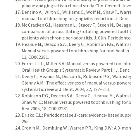
plaque and gingivitis: a clinical study. Clin. Cosmet. Inve
Dentino A., Wirth C., Williams C., Wolf M., Shaw T., War
manual toothbrushing on gingivitis reduction. J. Dent. 
Mc Cracken G.I., Heasman L., Stacey F., Steen N., DeJager
comparison of an oscillating/rotating powered tooth
patients with chronic periodontitis. J. Clin. Periodonto
Heanue M., Deacon S.A., Deery C., Robinson P.G., Walmsl
Manual versus powered toothbrushing for oral health. 
11, CD002281.
Forrest J.L., Miller S.A.: Manual versus powered tooth
Oral Health Group’s Systematic Review. Part II. J. Dent.
Deery C., Heanue M., Deacon S., Robinson P.G., Walmsle
Glenny A.M.: The effectiveness of manual versus power
systematic review. J. Dent. 2004, 32, 197–211.
Robinson P.G., Deacon S.A., Deery C., Heanue M., Walmsl
Shaw W .C.: Manual versus powered toothbrushing for o
Rev. 2005, 18, CD002281.
Drisko C.L.: Periodontal self-care: evidence-based supp
255.
Cronin M., Dembling W., Warren P.R., King D.W.: A 3-mo