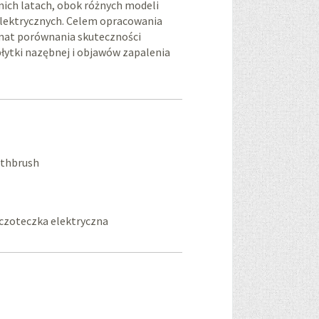
nich latach, obok różnych modeli
elektrycznych. Celem opracowania
emat porównania skuteczności
płytki nazębnej i objawów zapalenia
oothbrush
zczoteczka elektryczna