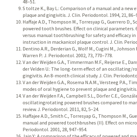
48–51.
S toltze K., Bay L.: Comparison of a manual and a new 
plaque and gingivitis. J. Clin. Periodontol. 1994, 21, 86–
Haffaje A.D., Thompson M., Torresyap G., Guerrero D., So
powered tooth brushes. Effect on clinical parameters
versus manual toothbrushing for safety and efficacy in
instruction in mackanicol plaque control. J. Clin. Perio
Dentino A.R., Derderian G., Wolf M., Cugini M., Johnson R
Warren P.: J. Periodontol. 2002, 73, 770–778.
V an der Weijden G.A., Timmerman M.F., Reijerse E., Dans
der Velden U.: The long-term effect of an oscillating/
gingivitis. An 8-month clinical study. J. Clin. Periodonto
V an der Weijden G.A., Rosema N.A.M., Versteeg P.A., Tim
modes of oral hygiene to prevent plaque and gingivitis. 
V an der Weijden F.A., Campbell S.L., Dörfer C.E., Gonzál
oscillatingrotating powered brushes compared to man
review. J. Periodontol. 2011, 82, 5–24.
Haffajee A.D., Smith C., Torresyap G., Thompson M., Guerr
manual and powered toothbrushes (II). Effect on microb
Periodontol. 2001, 28, 947–954.
Jain Y.: A comparison of the efficacy of powered and m