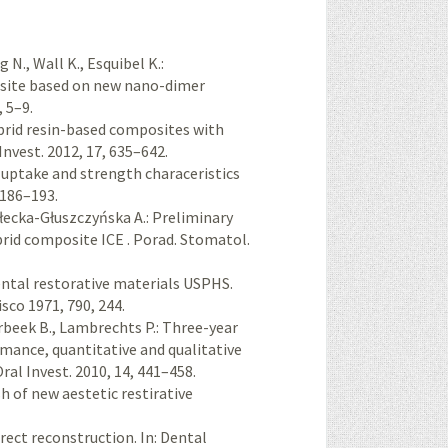
N., Wall K., Esquibel K.:
osite based on new nano-dimer
 5–9.
hybrid resin-based composites with
Invest. 2012, 17, 635–642.
er uptake and strength characeristics
 186–193.
ałecka-Głuszczyńska A.: Preliminary
brid composite ICE . Porad. Stomatol.
 dental restorative materials USPHS.
sco 1971, 790, 244.
erbeek B., Lambrechts P.: Three-year
ormance, quantitative and qualitative
ral Invest. 2010, 14, 441–458.
sh of new aestetic restirative
irect reconstruction. In: Dental