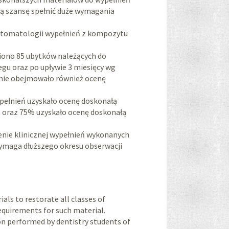
ą szansę spełnić duże wymagania
 stomatologii wypełnień z kompozytu
niono 85 ubytków należących do
egu oraz po upływie 3 miesięcy wg
danie obejmowało również ocenę
ypełnień uzyskało ocenę doskonałą
 oraz 75% uzyskało ocenę doskonałą
enie klinicznej wypełnień wykonanych
 wymaga dłuższego okresu obserwacji
als to restorate all classes of
requirements for such material.
ion performed by dentistry students of