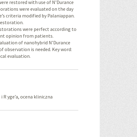
were restored with use of N’Durance
estorations were evaluated on the day
e’s criteria modified by Palaniappan.
restoration.
storations were perfect according to
ent opinion from patients.
evaluation of nanohybrid N’Durance
of observation is needed. Key word:
cal evaluation.
 R yge’a, ocena kliniczna