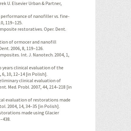
ek U. Elsevier Urban & Partner,
 performance of nanofiller vs. fine-
 10, 119–125.
omposite restoratives. Oper. Dent.
ation of ormocer and nanofill
Dent. 2006, 8, 119–126.
posites. Int. J. Nanotech. 2004, 1,
o years clinical evaluation of the
, 10, 12–14 [in Polish].
eliminary clinical evaluation of
t. Med. Probl. 2007, 44, 214–218 [in
inical evaluation of restorations made
. 2004, 14, 34–35 [in Polish].
restorations made using Glacier
5–438.