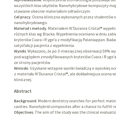
wszystkich klas ubytków. Nanohybrydowe kompozyty maj
stawiane obecnie materiałom odtwórczym.
Cel pracy
. Ocena kliniczna wykonanych przez studentów
nanohybrydowego.
Materiał i metody
. Materiałem N’Durance Cristal® wypeł
różnych klas wg Blacka. Wypełnienia oceniano w dniu zabi
kryteriów Cvara i R yge’a z modyfikacją Palaniappan. Ba
satysfakcji pacjenta z wypełnienia.
Wyniki
. Wykazano, że po 3-miesięcznej obserwacji 59% w
pod względem zmodyfikowanych kryteriów Cvara i R yge’a
ze strony pacjentów.
Wnioski
. Uzyskane wstępne wyniki świadczą o wysokiej oc
z materiału N’Durance Cristal®, ale dokładniejsza ocena
klinicznej.
Abstract
Background
. Modern dentistry searches for perfect materi
cavities. Nanohybrid composites after a chance to fulfill 
Objectives
. The aim of the study was the clinical evaluat