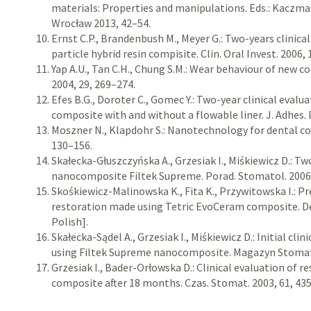
materials: Properties and manipulations. Eds.: Kaczmar
Wrocław 2013, 42–54.
Ernst C.P., Brandenbush M., Meyer G.: Two-years clinical
particle hybrid resin compisite. Clin. Oral Invest. 2006,
Yap A.U., Tan C.H., Chung S.M.: Wear behaviour of new c
2004, 29, 269–274.
Efes B.G., Doroter C., Gomec Y.: Two-year clinical evalu
composite with and without a flowable liner. J. Adhes. 
Moszner N., Klapdohr S.: Nanotechnology for dental com
130–156.
Skałecka-Głuszczyńska A., Grzesiak I., Miśkiewicz D.: Tw
nanocomposite Filtek Supreme. Porad. Stomatol. 2006, 6
Skośkiewicz-Malinowska K., Fita K., Przywitowska I.: Pr
restoration made using Tetric EvoCeram composite. Den
Polish].
Skałecka-Sądel A., Grzesiak I., Miśkiewicz D.: Initial cl
using Filtek Supreme nanocomposite. Magazyn Stomatol
Grzesiak I., Bader-Orłowska D.: Clinical evaluation of 
composite after 18 months. Czas. Stomat. 2003, 61, 43