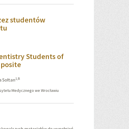
zez studentów
ytu
entistry Students of
posite
1,B
a Sołtan
ersytetu Medycznego we Wrocławiu
skonalszych materiałów do wypełnień