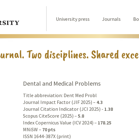
University press
Journals
Bo
Dental and Medical Problems
Title abbreviation: Dent Med Probl
Journal Impact Factor (JIF 2025) –
4.3
Journal Citation Indicator (JCI 2025) -
1.38
Scopus CiteScore (2025) –
5.8
Index Copernicus Value (ICV 2024) –
178.25
MNiSW –
70 pts
ISSN 1644-387X (print)