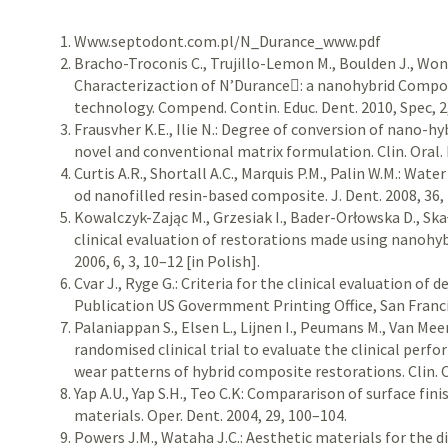
Www.septodont.com.pl/N_Durance_www.pdf
Bracho-Troconis C., Trujillo-Lemon M., Boulden J., Wong 
Characterizaction of N’Durance: a nanohybrid Comp
technology. Compend. Contin. Educ. Dent. 2010, Spec, 2,
Frausvher K.E., Ilie N.: Degree of conversion of nano-
novel and conventional matrix formulation. Clin. Oral. 
Curtis A.R., Shortall A.C., Marquis P.M., Palin W.M.: Wat
od nanofilled resin-based composite. J. Dent. 2008, 36,
Kowalczyk-Zając M., Grzesiak I., Bader-Orłowska D., Sk
clinical evaluation of restorations made using nanohy
2006, 6, 3, 10–12 [in Polish].
Cvar J., Ryge G.: Criteria for the clinical evaluation of
Publication US Govermment Printing Office, San Franci
Palaniappan S., Elsen L., Lijnen I., Peumans M., Van Me
randomised clinical trial to evaluate the clinical perf
wear patterns of hybrid composite restorations. Clin. O
Yap A.U., Yap S.H., Teo C.K: Compararison of surface fini
materials. Oper. Dent. 2004, 29, 100–104.
Powers J.M., Wataha J.C.: Aesthetic materials for the d