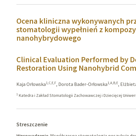
Ocena kliniczna wykonywanych pr
stomatologii wypełnień z kompoz
nanohybrydowego
Clinical Evaluation Performed by D
Restoration Using Nanohybrid Com
1,C,E,F
1,A,B,E
Kaja Orłowska
,
Dorota Bader-Orłowska
,
Elżbiet
1
Katedra i Zakład Stomatologii Zachowawczej i Dziecięcej Uniw
Streszczenie
Wprowadzenie
. Współczesna stomatologia poszukuje do