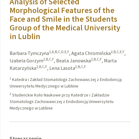
Analysis of Selected
Morphological Features of the
Face and Smile in the Students
Group of the Medical University
in Lublin
1,A,B,C,D,E,F
2,B,C,E,F
Barbara Tymczyna
,
Agata Chromińska
,
2,B,C,F
2,B,C,F
Izabela Gorzym
,
Beata Janowska
,
Marta
2,B,C,F
2,B,C,F
Katarzyńska
,
Lena Lasota
1
Katedra i Zakład Stomatologii Zachowawczej z Endodoncją
Uniwersytetu Medycznego w Lublinie
2
Studenckie Koło Naukowe przy Katedrze i Zakładzie
Stomatologii Zachowawczej z Endodoncją Uniwersytetu
Medycznego w Lublinie
Streszczenie