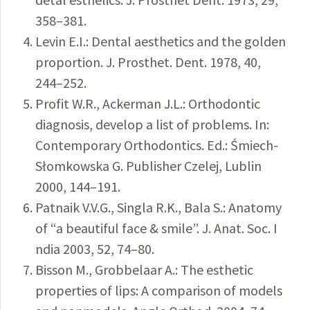
358–381.
Levin E.I.: Dental aesthetics and the golden
proportion. J. Prosthet. Dent. 1978, 40,
244–252.
Profit W.R., Ackerman J.L.: Orthodontic
diagnosis, develop a list of problems. In:
Contemporary Orthodontics. Ed.: Śmiech-
Słomkowska G. Publisher Czelej, Lublin
2000, 144–191.
Patnaik V.V.G., Singla R.K., Bala S.: Anatomy
of “a beautiful face & smile”. J. Anat. Soc. I
ndia 2003, 52, 74–80.
Bisson M., Grobbelaar A.: The esthetic
properties of lips: A comparison of models