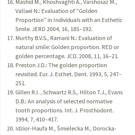
Mashid M., Khoshvaghti A., Varshosaz M.,
Vallaei N.: Evaluation of “Golden
Proportion” in Individuals with an Esthetic
Smile. JERD 2004, 16, 185–192.
Murthy B.V.S., Ramani N.: Evaluation of
natural smile: Golden proportion. RED or
golden percentage. JCD. 2008, 11, 16–21.
Preston J.D.: The golden proportion
revisited. Eur. J. Esthet. Dent. 1993, 5, 247–
251.
Gillen R.I. , Schwartz R.S., Hilton T.J., Evans
D.B.: An analysis of selected normative
tooth proportions. Int. J. Prosthodont.
1994, 7, 410–417.
Idzior-Haufa M., Śmielecka M., Dorocka-