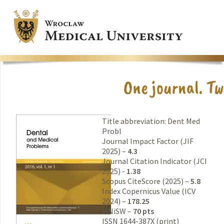
Title abbreviation: Dent Med
Probl
Journal Impact Factor (JIF
2025) –
4.3
Journal Citation Indicator (JCI
2025) -
1.38
Scopus CiteScore (2025) –
5.8
Index Copernicus Value (ICV
2024) –
178.25
MNiSW –
70 pts
ISSN 1644-387X (print)