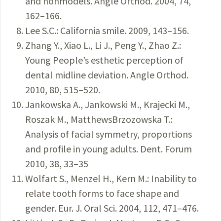
and nonmodels. Angle Orthod. 2004, 74,
162–166.
Lee S.C.: California smile. 2009, 143–156.
Zhang Y., Xiao L., Li J., Peng Y., Zhao Z.:
Young People’s esthetic perception of
dental midline deviation. Angle Orthod.
2010, 80, 515–520.
Jankowska A., Jankowski M., Krajecki M.,
Roszak M., MatthewsBrzozowska T.:
Analysis of facial symmetry, proportions
and profile in young adults. Dent. Forum
2010, 38, 33–35
Wolfart S., Menzel H., Kern M.: Inability to
relate tooth forms to face shape and
gender. Eur. J. Oral Sci. 2004, 112, 471–476.