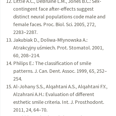
Little A.C., DeBruine L.M., Jones B.C.: Sex-
contingent face after-effects suggest
distinct neural populations code male and
female faces. Proc. Biol. Sci. 2005, 272,
2283–2287.
Jakubiak D., Doliwa-Młynowska A.:
Atrakcyjny uśmiech. Prot. Stomatol. 2001,
60, 208–214.
Philips E.: The classification of smile
patterns. J. Can. Dent. Assoc. 1999, 65, 252–
254.
Al-Johany S.S., Alqahtani A.S., Alqahtani F.Y.,
Alzahrani A.H.: Evaluation of different
esthetic smile criteria. Int. J. Prosthodont.
2011, 24, 64–70.