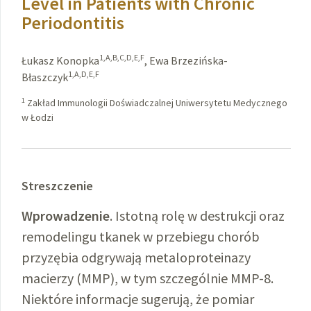
Level in Patients with Chronic
Periodontitis
1,A,B,C,D,E,F
Łukasz Konopka
,
Ewa Brzezińska-
1,A,D,E,F
Błaszczyk
1
Zakład Immunologii Doświadczalnej Uniwersytetu Medycznego
w Łodzi
Streszczenie
Wprowadzenie
. Istotną rolę w destrukcji oraz
remodelingu tkanek w przebiegu chorób
przyzębia odgrywają metaloproteinazy
macierzy (MMP), w tym szczególnie MMP-8.
Niektóre informacje sugerują, że pomiar