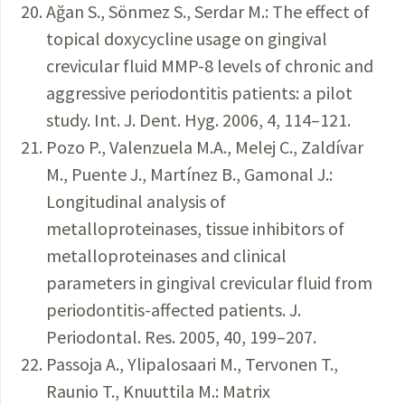
Ağan S., Sönmez S., Serdar M.: The effect of
topical doxycycline usage on gingival
crevicular fluid MMP-8 levels of chronic and
aggressive periodontitis patients: a pilot
study. Int. J. Dent. Hyg. 2006, 4, 114–121.
Pozo P., Valenzuela M.A., Melej C., Zaldívar
M., Puente J., Martínez B., Gamonal J.:
Longitudinal analysis of
metalloproteinases, tissue inhibitors of
metalloproteinases and clinical
parameters in gingival crevicular fluid from
periodontitis-affected patients. J.
Periodontal. Res. 2005, 40, 199–207.
Passoja A., Ylipalosaari M., Tervonen T.,
Raunio T., Knuuttila M.: Matrix