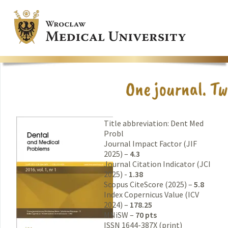
Title abbreviation: Dent Med
Probl
Journal Impact Factor (JIF
2025) –
4.3
Journal Citation Indicator (JCI
2025) -
1.38
Scopus CiteScore (2025) –
5.8
Index Copernicus Value (ICV
2024) –
178.25
MNiSW –
70 pts
ISSN 1644-387X (print)