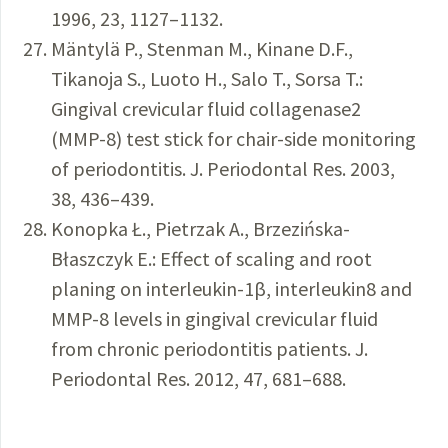
1996, 23, 1127–1132.
Mäntylä P., Stenman M., Kinane D.F.,
Tikanoja S., Luoto H., Salo T., Sorsa T.:
Gingival crevicular fluid collagenase2
(MMP-8) test stick for chair-side monitoring
of periodontitis. J. Periodontal Res. 2003,
38, 436–439.
Konopka Ł., Pietrzak A., Brzezińska-
Błaszczyk E.: Effect of scaling and root
planing on interleukin-1β, interleukin8 and
MMP-8 levels in gingival crevicular fluid
from chronic periodontitis patients. J.
Periodontal Res. 2012, 47, 681–688.