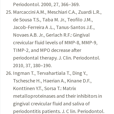
Periodontol. 2000, 27, 366–369.
Marcaccini A.M., Meschiari C.A., Zuardi L.R.,
de Sousa T.S., Taba M. Jr., Teofilo J.M.,
Jacob-Ferreira A .L., Tanus-Santos J.E.,
Novaes A.B. Jr., Gerlach R.F.: Gingival
crevicular fluid levels of MMP-8, MMP-9,
TIMP-2, and MPO decrease after
periodontal therapy. J. Clin. Periodontol.
2010, 37, 180–190.
Ingman T., Tervahartiala T., Ding Y.,
Tschesche H., Haerian A., Kinane D.F.,
Konttinen Y.T., Sorsa T.: Matrix
metalloproteinases and their inhibitors in
gingival crevicular fluid and saliva of
periodontitis patients. J. C lin. Periodontol.