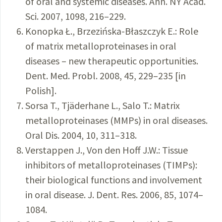
of oral and systemic diseases. Ann. NY Acad.
Sci. 2007, 1098, 216–229.
Konopka Ł., Brzezińska-Błaszczyk E.: Role
of matrix metalloproteinases in oral
diseases – new therapeutic opportunities.
Dent. Med. Probl. 2008, 45, 229–235 [in
Polish].
Sorsa T., Tjäderhane L., Salo T.: Matrix
metalloproteinases (MMPs) in oral diseases.
Oral Dis. 2004, 10, 311–318.
Verstappen J., Von den Hoff J.W.: Tissue
inhibitors of metalloproteinases (TIMPs):
their biological functions and involvement
in oral disease. J. Dent. Res. 2006, 85, 1074–
1084.