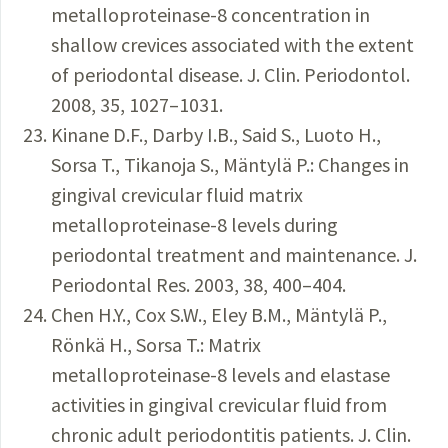
metalloproteinase-8 concentration in
shallow crevices associated with the extent
of periodontal disease. J. Clin. Periodontol.
2008, 35, 1027–1031.
Kinane D.F., Darby I.B., Said S., Luoto H.,
Sorsa T., Tikanoja S., Mäntylä P.: Changes in
gingival crevicular fluid matrix
metalloproteinase-8 levels during
periodontal treatment and maintenance. J.
Periodontal Res. 2003, 38, 400–404.
Chen H.Y., Cox S.W., Eley B.M., Mäntylä P.,
Rönkä H., Sorsa T.: Matrix
metalloproteinase-8 levels and elastase
activities in gingival crevicular fluid from
chronic adult periodontitis patients. J. Clin.