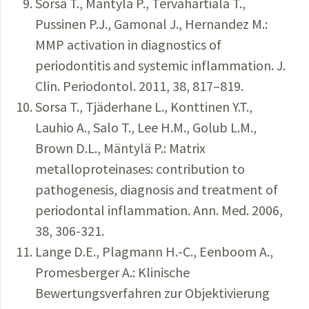
Sorsa T., Mäntylä P., Tervahartiala T.,
Pussinen P.J., Gamonal J., Hernandez M.:
MMP activation in diagnostics of
periodontitis and systemic inflammation. J.
Clin. Periodontol. 2011, 38, 817–819.
Sorsa T., Tjäderhane L., Konttinen Y.T.,
Lauhio A., Salo T., Lee H.M., Golub L.M.,
Brown D.L., Mäntylä P.: Matrix
metalloproteinases: contribution to
pathogenesis, diagnosis and treatment of
periodontal inflammation. Ann. Med. 2006,
38, 306-321.
Lange D.E., Plagmann H.-C., Eenboom A.,
Promesberger A.: Klinische
Bewertungsverfahren zur Objektivierung