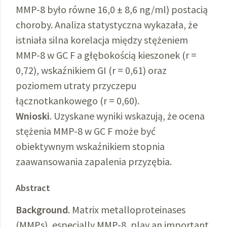
MMP-8 było równe 16,0 ± 8,6 ng/ml) postacią
choroby. Analiza statystyczna wykazała, że
istniała silna korelacja między stężeniem
MMP-8 w GC F a głębokością kieszonek (r =
0,72), wskaźnikiem GI (r = 0,61) oraz
poziomem utraty przyczepu
łącznotkankowego (r = 0,60).
Wnioski
. Uzyskane wyniki wskazują, że ocena
stężenia MMP-8 w GC F może być
obiektywnym wskaźnikiem stopnia
zaawansowania zapalenia przyzębia.
Abstract
Background
. Matrix metalloproteinases
(MMPs), especially MMP-8, play an important