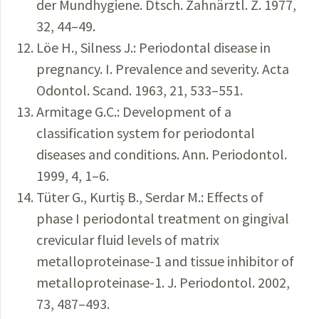
der Mundhygiene. Dtsch. Zahnärztl. Z. 1977,
32, 44–49.
Löe H., Silness J.: Periodontal disease in
pregnancy. I. Prevalence and severity. Acta
Odontol. Scand. 1963, 21, 533–551.
Armitage G.C.: Development of a
classification system for periodontal
diseases and conditions. Ann. Periodontol.
1999, 4, 1–6.
Tüter G., Kurtiş B., Serdar M.: Effects of
phase I periodontal treatment on gingival
crevicular fluid levels of matrix
metalloproteinase-1 and tissue inhibitor of
metalloproteinase-1. J. Periodontol. 2002,
73, 487–493.