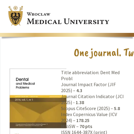
Title abbreviation: Dent Med
Probl
Journal Impact Factor (JIF
2025) –
4.3
Journal Citation Indicator (JCI
2025) -
1.38
Scopus CiteScore (2025) –
5.8
Index Copernicus Value (ICV
2024) –
178.25
MNiSW –
70 pts
ISSN 1644-387X (print)