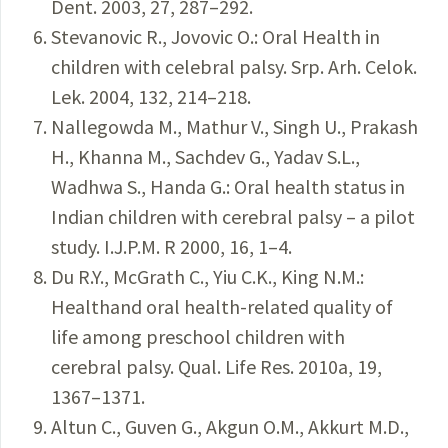
Dent. 2003, 27, 287–292.
Stevanovic R., Jovovic O.: Oral Health in
children with celebral palsy. Srp. Arh. Celok.
Lek. 2004, 132, 214–218.
Nallegowda M., Mathur V., Singh U., Prakash
H., Khanna M., Sachdev G., Yadav S.L.,
Wadhwa S., Handa G.: Oral health status in
Indian children with cerebral palsy – a pilot
study. I.J.P.M. R 2000, 16, 1–4.
Du R.Y., McGrath C., Yiu C.K., King N.M.:
Healthand oral health-related quality of
life among preschool children with
cerebral palsy. Qual. Life Res. 2010a, 19,
1367–1371.
Altun C., Guven G., Akgun O.M., Akkurt M.D.,