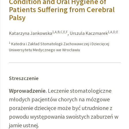
Condition and Oral Hygiene of
Patients Suffering from Cerebral
Palsy
1,A,B,C,E,F
1,A,D,E
Katarzyna Jankowska
,
Urszula Kaczmarek
1
Katedra i Zakład Stomatologii Zachowawczej i Dziecięcej
Uniwersytetu Medycznego we Wrocławiu
Streszczenie
Wprowadzenie
. Leczenie stomatologiczne
młodych pacjentów chorych na mózgowe
porażenie dziecięce może być utrudnione z
powodu występowania swoistych zaburzeń w
jamie ustnej.