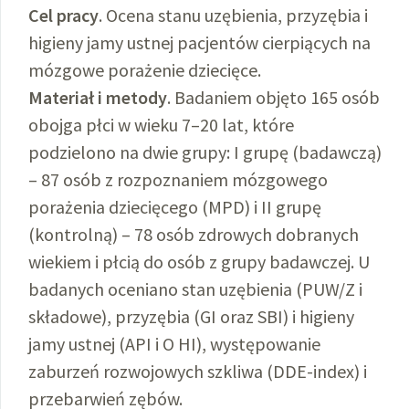
Cel pracy
. Ocena stanu uzębienia, przyzębia i
higieny jamy ustnej pacjentów cierpiących na
mózgowe porażenie dziecięce.
Materiał i metody
. Badaniem objęto 165 osób
obojga płci w wieku 7–20 lat, które
podzielono na dwie grupy: I grupę (badawczą)
– 87 osób z rozpoznaniem mózgowego
porażenia dziecięcego (MPD) i II grupę
(kontrolną) – 78 osób zdrowych dobranych
wiekiem i płcią do osób z grupy badawczej. U
badanych oceniano stan uzębienia (PUW/Z i
składowe), przyzębia (GI oraz SBI) i higieny
jamy ustnej (API i O HI), występowanie
zaburzeń rozwojowych szkliwa (DDE-index) i
przebarwień zębów.