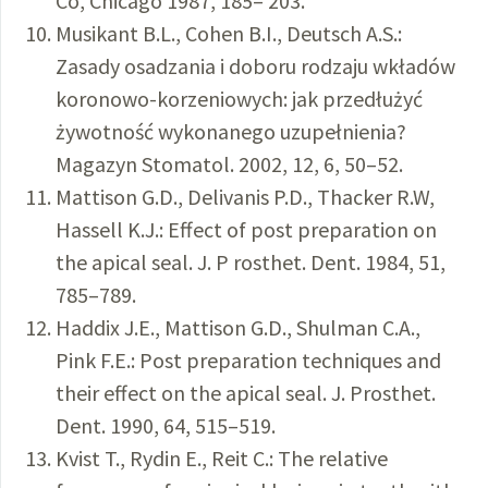
Co, Chicago 1987, 185– 203.
Musikant B.L., Cohen B.I., Deutsch A.S.:
Zasady osadzania i doboru rodzaju wkładów
koronowo-korzeniowych: jak przedłużyć
żywotność wykonanego uzupełnienia?
Magazyn Stomatol. 2002, 12, 6, 50–52.
Mattison G.D., Delivanis P.D., Thacker R.W,
Hassell K.J.: Effect of post preparation on
the apical seal. J. P rosthet. Dent. 1984, 51,
785–789.
Haddix J.E., Mattison G.D., Shulman C.A.,
Pink F.E.: Post preparation techniques and
their effect on the apical seal. J. Prosthet.
Dent. 1990, 64, 515–519.
Kvist T., Rydin E., Reit C.: The relative