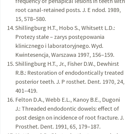
frequency of periapical lesions in teeth with
root canal-retained posts. J. E ndod. 1989,
15, 578–580.
Shillingburg H.T., Hobo S., Whitsett L.D.:
Protezy stałe – zarys postępowania
klinicznego i laboratoryjnego. Wyd.
Kwintesencja, Warszawa 1997, 156–159.
Shillingburg H.T., Jr., Fisher D.W., Dewhirst
R.B.: Restoration of endodontically treated
posterior teeth. J. P rosthet. Dent. 1970, 24,
401–419.
Felton D.A., Webb E.L., Kanoy B.E., Dugoni
J.: Threaded endodontic dowels: effect of
post design on incidence of root fracture. J.
Prosthet. Dent. 1991, 65, 179–187.