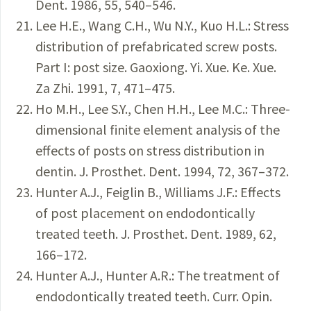
Dent. 1986, 55, 540–546.
Lee H.E., Wang C.H., Wu N.Y., Kuo H.L.: Stress
distribution of prefabricated screw posts.
Part I: post size. Gaoxiong. Yi. Xue. Ke. Xue.
Za Zhi. 1991, 7, 471–475.
Ho M.H., Lee S.Y., Chen H.H., Lee M.C.: Three-
dimensional finite element analysis of the
effects of posts on stress distribution in
dentin. J. Prosthet. Dent. 1994, 72, 367–372.
Hunter A.J., Feiglin B., Williams J.F.: Effects
of post placement on endodontically
treated teeth. J. Prosthet. Dent. 1989, 62,
166–172.
Hunter A.J., Hunter A.R.: The treatment of
endodontically treated teeth. Curr. Opin.