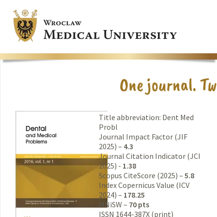
Title abbreviation: Dent Med
Probl
Journal Impact Factor (JIF
2025) –
4.3
Journal Citation Indicator (JCI
2025) -
1.38
Scopus CiteScore (2025) –
5.8
Index Copernicus Value (ICV
2024) –
178.25
MNiSW –
70 pts
ISSN 1644-387X (print)