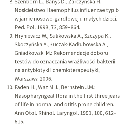
Szenborn L., Banyś D., Żarczyńska H.:
Nosicielstwo Haemophilus influenzae typ b
w jamie nosowo-gardłowej u małych dzieci.
Ped. Pol. 1998, 73, 859–864.
Hryniewicz W., Sulikowska A., Szczypa K.,
Skoczyńska A., Łuczak-Kadłubowska A.,
Gniadkowski M.: Rekomendacje doboru
testów do oznaczania wrażliwości bakterii
na antybiotyki i chemioterapeutyki,
Warszawa 2006.
Faden H., Waz M.J., Bernstein J.M.:
Nasopharyngeal flora in the first three jears
of life in normal and otitis prone children.
Ann Otol. Rhinol. Laryngol. 1991, 100, 612–
615.