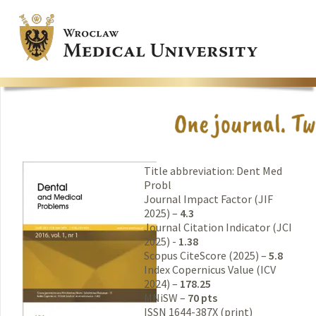
Title abbreviation: Dent Med
Probl
Journal Impact Factor (JIF
2025) –
4.3
Journal Citation Indicator (JCI
2025) -
1.38
Scopus CiteScore (2025) –
5.8
Index Copernicus Value (ICV
2024) –
178.25
MNiSW –
70 pts
ISSN 1644-387X (print)