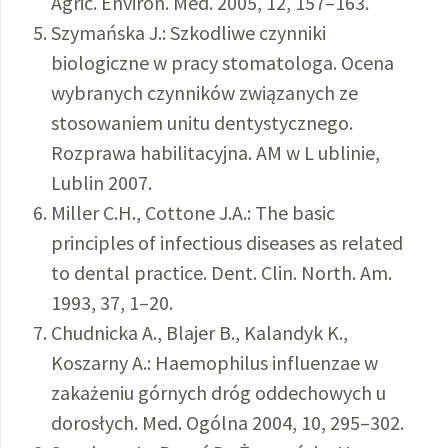
Agric. Environ. Med. 2005, 12, 157–163.
Szymańska J.: Szkodliwe czynniki
biologiczne w pracy stomatologa. Ocena
wybranych czynników związanych ze
stosowaniem unitu dentystycznego.
Rozprawa habilitacyjna. AM w L ublinie,
Lublin 2007.
Miller C.H., Cottone J.A.: The basic
principles of infectious diseases as related
to dental practice. Dent. Clin. North. Am.
1993, 37, 1–20.
Chudnicka A., Blajer B., Kalandyk K.,
Koszarny A.: Haemophilus influenzae w
zakażeniu górnych dróg oddechowych u
dorosłych. Med. Ogólna 2004, 10, 295–302.