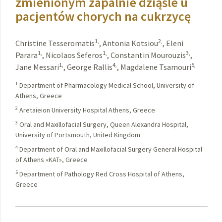
zmienionym zapalnie dziąśle u
pacjentów chorych na cukrzycę
1,
2,
Christine Tesseromatis
,
Antonia Kotsiou
,
Eleni
1,
1,
3,
Parara
,
Nicolaos Seferos
,
Constantin Mourouzis
,
1,
4,
5,
Jane Messari
,
George Rallis
,
Magdalene Tsamouri
1
Department of Pharmacology Medical School, University of
Athens, Greece
2
Aretaieion University Hospital Athens, Greece
3
Oral and Maxillofacial Surgery, Queen Alexandra Hospital,
University of Portsmouth, United Kingdom
4
Department of Oral and Maxillofacial Surgery General Hospital
of Athens «KAT», Greece
5
Department of Pathology Red Cross Hospital of Athens,
Greece