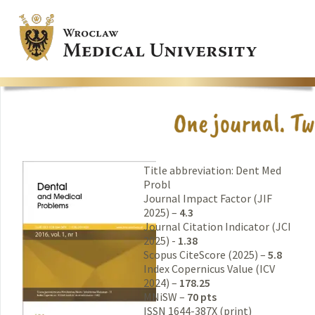
Title abbreviation: Dent Med
Probl
Journal Impact Factor (JIF
2025) –
4.3
Journal Citation Indicator (JCI
2025) -
1.38
Scopus CiteScore (2025) –
5.8
Index Copernicus Value (ICV
2024) –
178.25
MNiSW –
70 pts
ISSN 1644-387X (print)