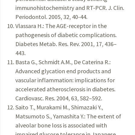
immunohistochemistry and RT-PCR. J. Clin.
Periodontol. 2005, 32, 40-44.
Vlassara H.: The AGE-receptor in the
pathogenesis of diabetic complications.
Diabetes Metab. Res. Rev. 2001, 17, 436–
443.
Basta G., Schmidt A.M., De Caterina R.:
Advanced glycation end products and
vascular inflammation: implications for
accelerated atherosclerosis in diabetes.
Cardiovasc. Res. 2004, 63, 582–592.
Saito T., Murakami M., Shimazaki Y.,
Matsumoto S., Yamashita Y.: The extent of
alveolar bone loss is associated with
impaired glucose tolerance in Japanese