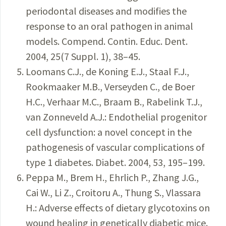
periodontal diseases and modifies the
response to an oral pathogen in animal
models. Compend. Contin. Educ. Dent.
2004, 25(7 Suppl. 1), 38–45.
Loomans C.J., de Koning E.J., Staal F.J.,
Rookmaaker M.B., Verseyden C., de Boer
H.C., Verhaar M.C., Braam B., Rabelink T.J.,
van Zonneveld A.J.: Endothelial progenitor
cell dysfunction: a novel concept in the
pathogenesis of vascular complications of
type 1 diabetes. Diabet. 2004, 53, 195–199.
Peppa M., Brem H., Ehrlich P., Zhang J.G.,
Cai W., Li Z., Croitoru A., Thung S., Vlassara
H.: Adverse effects of dietary glycotoxins on
wound healing in genetically diabetic mice.