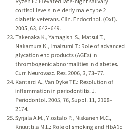
Ryzen E.: Elevated late-night salivary
cortisol levels in elderly male type 2
diabetic veterans. Clin. Endocrinol. (Oxf).
2005, 63, 642–649.
Takenaka K., Yamagishi S., Matsui T.,
Nakamura K., Imaizumi T.: Role of advanced
glycation end products (AGEs) in
thrombogenic abnormalities in diabetes.
Curr. Neurovasc. Res. 2006, 3, 73–77.
Kantarci A., Van Dyke TE.: Resolution of
inflammation in periodontitis. J.
Periodontol. 2005, 76, Suppl. 11, 2168–
2174.
Syrjala A.M., Ylostalo P., Niskanen M.C.,
Knuuttila M.L.: Role of smoking and HbA1c