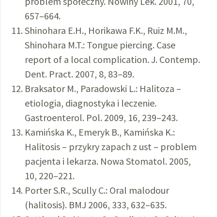
problem społeczny. Nowiny Lek. 2001, 70,
657–664.
Shinohara E.H., Horikawa F.K., Ruiz M.M.,
Shinohara M.T.: Tongue piercing. Case
report of a local complication. J. Contemp.
Dent. Pract. 2007, 8, 83–89.
Braksator M., Paradowski L.: Halitoza –
etiologia, diagnostyka i leczenie.
Gastroenterol. Pol. 2009, 16, 239–243.
Kamińska K., Emeryk B., Kamińska K.:
Halitosis – przykry zapach z ust – problem
pacjenta i lekarza. Nowa Stomatol. 2005,
10, 220–221.
Porter S.R., Scully C.: Oral malodour
(halitosis). BMJ 2006, 333, 632–635.