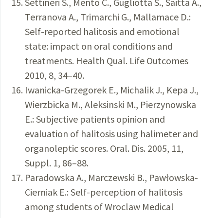
Settineri S., Mento C., Gugliotta S., Saitta A.,
Terranova A., Trimarchi G., Mallamace D.:
Self-reported halitosis and emotional
state: impact on oral conditions and
treatments. Health Qual. Life Outcomes
2010, 8, 34–40.
Iwanicka-Grzegorek E., Michalik J., Kepa J.,
Wierzbicka M., Aleksinski M., Pierzynowska
E.: Subjective patients opinion and
evaluation of halitosis using halimeter and
organoleptic scores. Oral. Dis. 2005, 11,
Suppl. 1, 86–88.
Paradowska A., Marczewski B., Pawłowska-
Cierniak E.: Self-perception of halitosis
among students of Wroclaw Medical