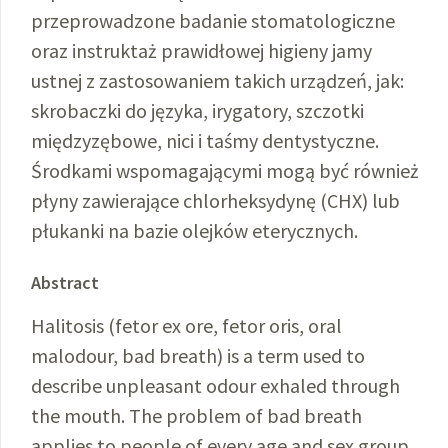
przeprowadzone badanie stomatologiczne
oraz instruktaż prawidłowej higieny jamy
ustnej z zastosowaniem takich urządzeń, jak:
skrobaczki do języka, irygatory, szczotki
międzyzębowe, nici i taśmy dentystyczne.
Środkami wspomagającymi mogą być również
płyny zawierające chlorheksydynę (CHX) lub
płukanki na bazie olejków eterycznych.
Abstract
Halitosis (fetor ex ore, fetor oris, oral
malodour, bad breath) is a term used to
describe unpleasant odour exhaled through
the mouth. The problem of bad breath
applies to people of every age and sex group