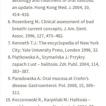
aetiology and treatment of oral halitosis:
an update. Hong Kong Med. J. 2004, 10,
414–418.
Rosenberg M.: Clinical assessment of bad
breath: current concepts. J. Am. Dent.
Assoc. 1996, 127, 475–482.
Kenneth T.J.: The encyclopedia of New York
City.: Yale University Press, London 1996, 32.
Piątkowska A., Szymańska J.: Przykry
zapach z ust – halitosis. Zdr. Publ. 2004, 114,
383–387.
Paradowska A.: Oral mucosa at Crohn’s
disease. Gastroenterol. Pol. 2008, 15, 309–
311.
Koczorowski R., Karpiński M.: Halitosis –