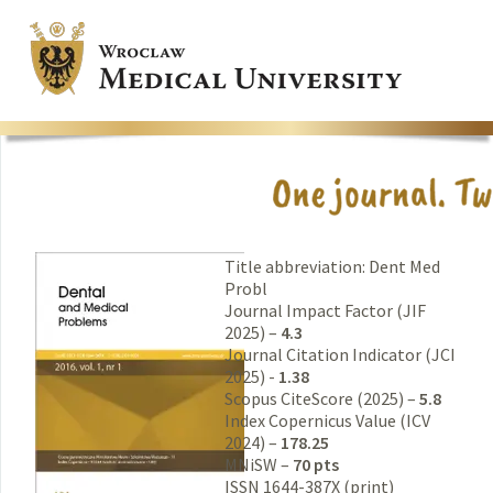
Title abbreviation: Dent Med
Probl
Journal Impact Factor (JIF
2025) –
4.3
Journal Citation Indicator (JCI
2025) -
1.38
Scopus CiteScore (2025) –
5.8
Index Copernicus Value (ICV
2024) –
178.25
MNiSW –
70 pts
ISSN 1644-387X (print)