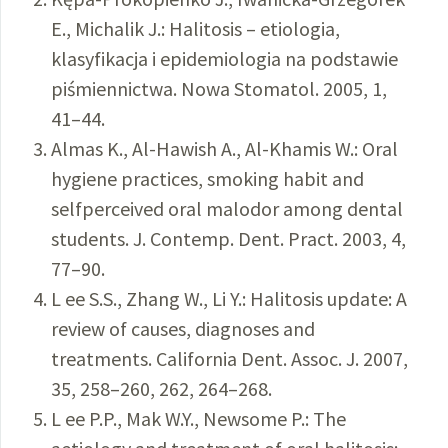
E., Michalik J.: Halitosis – etiologia,
klasyfikacja i epidemiologia na podstawie
piśmiennictwa. Nowa Stomatol. 2005, 1,
41–44.
Almas K., Al-Hawish A., Al-Khamis W.: Oral
hygiene practices, smoking habit and
selfperceived oral malodor among dental
students. J. Contemp. Dent. Pract. 2003, 4,
77–90.
L ee S.S., Zhang W., Li Y.: Halitosis update: A
review of causes, diagnoses and
treatments. California Dent. Assoc. J. 2007,
35, 258–260, 262, 264–268.
L ee P.P., Mak W.Y., Newsome P.: The