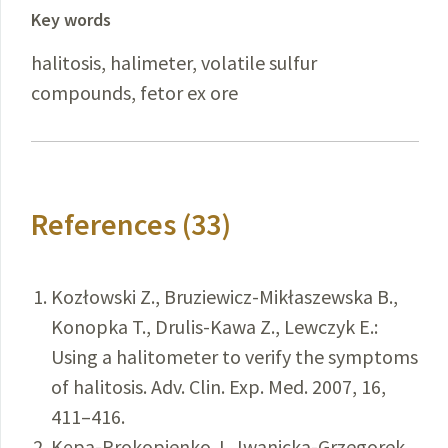
Key words
halitosis, halimeter, volatile sulfur
compounds, fetor ex ore
References (33)
Kozłowski Z., Bruziewicz-Mikłaszewska B.,
Konopka T., Drulis-Kawa Z., Lewczyk E.:
Using a halitometer to verify the symptoms
of halitosis. Adv. Clin. Exp. Med. 2007, 16,
411–416.
Kępa-Prokopienko J., Iwanicka-Grzegorek