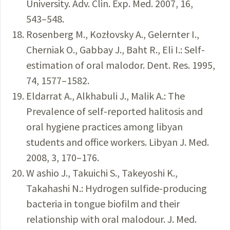
University. Adv. Clin. Exp. Med. 2007, 16,
543–548.
Rosenberg M., Kozłovsky A., Gelernter I.,
Cherniak O., Gabbay J., Baht R., Eli I.: Self-
estimation of oral malodor. Dent. Res. 1995,
74, 1577–1582.
Eldarrat A., Alkhabuli J., Malik A.: The
Prevalence of self-reported halitosis and
oral hygiene practices among libyan
students and office workers. Libyan J. Med.
2008, 3, 170–176.
W ashio J., Takuichi S., Takeyoshi K.,
Takahashi N.: Hydrogen sulfide-producing
bacteria in tongue biofilm and their
relationship with oral malodour. J. Med.