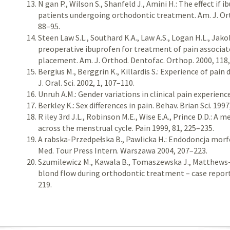
N gan P., Wilson S., Shanfeld J., Amini H.: The effect if
patients undergoing orthodontic treatment. Am. J. Ort
88–95.
Steen Law S.L., Southard K.A., Law A.S., Logan H.L., Jako
preoperative ibuprofen for treatment of pain associa
placement. Am. J. Orthod. Dentofac. Orthop. 2000, 118
Bergius M., Berggrin K., Killardis S.: Experience of pain
J. Oral. Sci. 2002, 1, 107–110.
Unruh A.M.: Gender variations in clinical pain experience
Berkley K.: Sex differences in pain. Behav. Brian Sci. 1997
R iley 3rd J.L., Robinson M.E., Wise E.A., Prince D.D.: A
across the menstrual cycle. Pain 1999, 81, 225–235.
A rabska-Przedpełska B., Pawlicka H.: Endodoncja morfo
Med. Tour Press Intern. Warszawa 2004, 207–223.
Szumilewicz M., Kawala B., Tomaszewska J., Matthews-
blond flow during orthodontic treatment – case report. 
219.