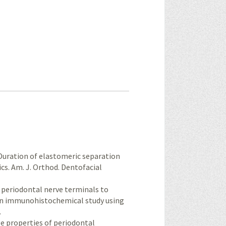
: Duration of elastomeric separation
cs. Am. J. Orthod. Dentofacial
f periodontal nerve terminals to
 an immunohistochemical study using
.
nse properties of periodontal