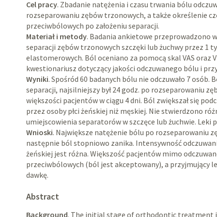
Cel pracy
. Zbadanie natężenia i czasu trwania bólu odcz
rozseparowaniu zębów trzonowych, a także określenie c
przeciwbólowych po założeniu separacji.
Materiał i metody
. Badania ankietowe przeprowadzono w
separacji zębów trzonowych szczęki lub żuchwy przez 1 
elastomerowych. Ból oceniano za pomocą skal VAS oraz V
kwestionariusz dotyczący jakości odczuwanego bólu i p
Wyniki
. Spośród 60 badanych bólu nie odczuwało 7 osób. Bó
separacji, najsilniejszy był 24 godz. po rozseparowaniu z
większości pacjentów w ciągu 4 dni. Ból zwiększał się podc
przez osoby płci żeńskiej niż męskiej. Nie stwierdzono ró
umiejscowienia separatorów w szczęce lub żuchwie. Leki 
Wnioski
. Największe natężenie bólu po rozseparowaniu z
następnie ból stopniowo zanika. Intensywność odczuwania
żeńskiej jest różna. Większość pacjentów mimo odczuwan
przeciwbólowych (ból jest akceptowany), a przyjmujący lek
dawkę.
Abstract
Background
. The initial stage of orthodontic treatment 