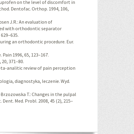
 ibuprofen on the level of discomfort in
hod. Dentofac. Orthop. 1994, 106,
bsen J.R.: An evaluation of
ted with orthodontic separator
, 629–635.
 during an orthodontic procedure. Eur.
. Pain 1996, 65, 123–167.
, 20, 371–80.
 meta-analitic review of pain perception
logia, diagnostyka, leczenie. Wyd.
Brzozowska T.: Changes in the pulpal
Dent. Med. Probl. 2008, 45 (2), 215–