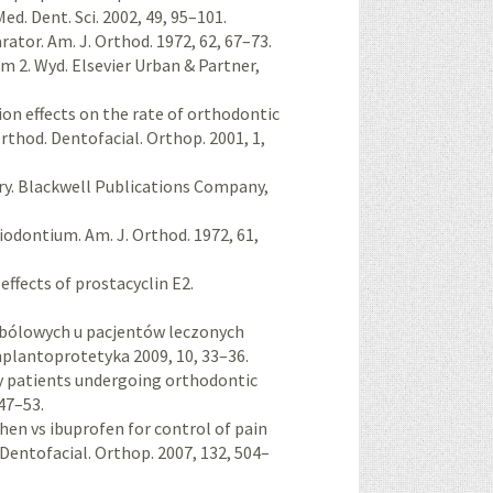
. Dent. Sci. 2002, 49, 95–101.
rator. Am. J. Orthod. 1972, 62, 67–73.
Tom 2. Wyd. Elsevier Urban & Partner,
tion effects on the rate of orthodontic
rthod. Dentofacial. Orthop. 2001, 1,
try. Blackwell Publications Company,
riodontium. Am. J. Orthod. 1972, 61,
effects of prostacyclin E2.
ci bólowych u pacjentów leczonych
plantoprotetyka 2009, 10, 33–36.
 by patients undergoing orthodontic
47–53.
phen vs ibuprofen for control of pain
Dentofacial. Orthop. 2007, 132, 504–