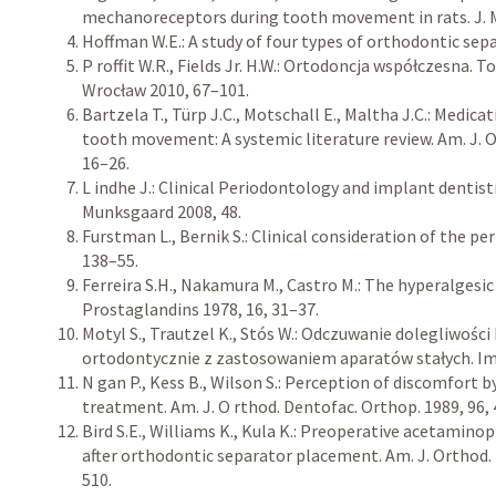
mechanoreceptors during tooth movement in rats. J. Med
Hoffman W.E.: A study of four types of orthodontic sepa
P roffit W.R., Fields Jr. H.W.: Ortodoncja współczesna. 
Wrocław 2010, 67–101.
Bartzela T., Türp J.C., Motschall E., Maltha J.C.: Medica
tooth movement: A systemic literature review. Am. J. O
16–26.
L indhe J.: Clinical Periodontology and implant dentis
Munksgaard 2008, 48.
Furstman L., Bernik S.: Clinical consideration of the pe
138–55.
Ferreira S.H., Nakamura M., Castro M.: The hyperalgesic 
Prostaglandins 1978, 16, 31–37.
Motyl S., Trautzel K., Stós W.: Odczuwanie dolegliwoś
ortodontycznie z zastosowaniem aparatów stałych. Im
N gan P., Kess B., Wilson S.: Perception of discomfort
treatment. Am. J. O rthod. Dentofac. Orthop. 1989, 96, 
Bird S.E., Williams K., Kula K.: Preoperative acetamino
after orthodontic separator placement. Am. J. Orthod. 
510.