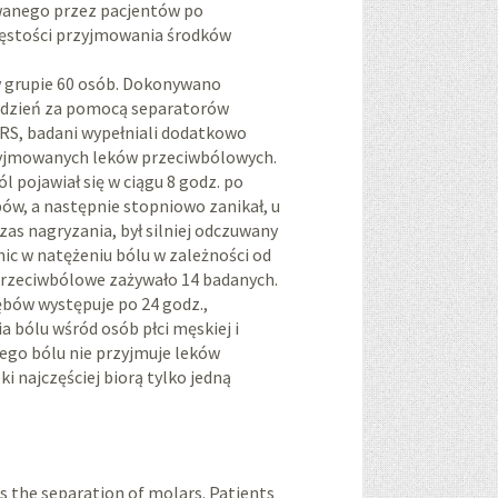
uwanego przez pacjentów po
zęstości przyjmowania środków
 grupie 60 osób. Dokonywano
tydzień za pomocą separatorów
RS, badani wypełniali dodatkowo
rzyjmowanych leków przeciwbólowych.
l pojawiał się w ciągu 8 godz. po
ębów, a następnie stopniowo zanikał, u
zas nagryzania, był silniej odczuwany
żnic w natężeniu bólu w zależności od
przeciwbólowe zażywało 14 badanych.
ębów występuje po 24 godz.,
 bólu wśród osób płci męskiej i
ego bólu nie przyjmuje leków
i najczęściej biorą tylko jedną
is the separation of molars. Patients