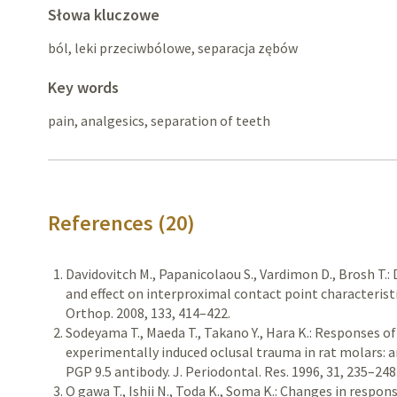
Słowa kluczowe
ból, leki przeciwbólowe, separacja zębów
Key words
pain, analgesics, separation of teeth
References (20)
Davidovitch M., Papanicolaou S., Vardimon D., Brosh T.
and effect on interproximal contact point characteristi
Orthop. 2008, 133, 414–422.
Sodeyama T., Maeda T., Takano Y., Hara K.: Responses o
experimentally induced oclusal trauma in rat molars:
PGP 9.5 antibody. J. Periodontal. Res. 1996, 31, 235–248
O gawa T., Ishii N., Toda K., Soma K.: Changes in respo