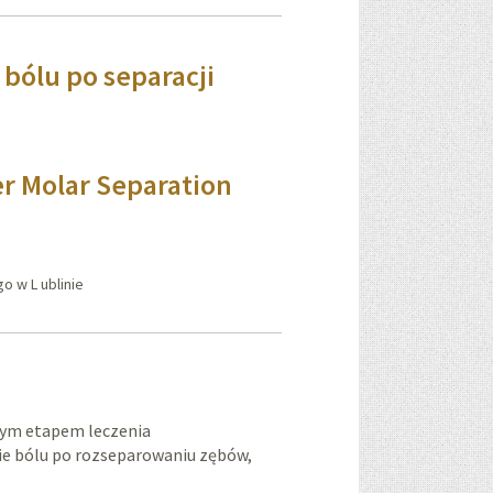
bólu po separacji
er Molar Separation
 w L ublinie
nym etapem leczenia
nie bólu po rozseparowaniu zębów,