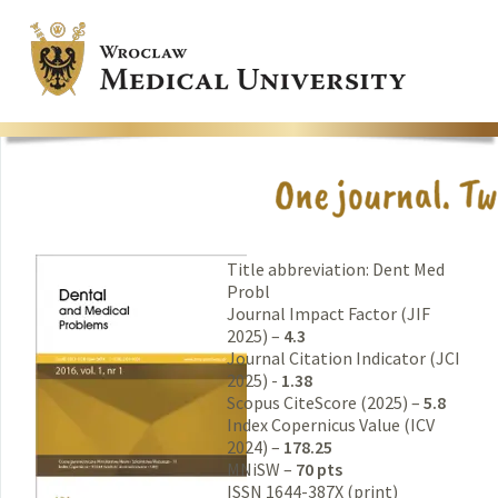
Title abbreviation: Dent Med
Probl
Journal Impact Factor (JIF
2025) –
4.3
Journal Citation Indicator (JCI
2025) -
1.38
Scopus CiteScore (2025) –
5.8
Index Copernicus Value (ICV
2024) –
178.25
MNiSW –
70 pts
ISSN 1644-387X (print)