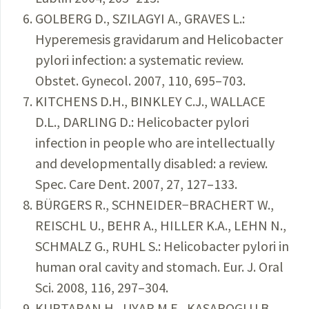
GOLBERG D., SZILAGYI A., GRAVES L.:
Hyperemesis gravidarum and Helicobacter
pylori infection: a systematic review.
Obstet. Gynecol. 2007, 110, 695–703.
KITCHENS D.H., BINKLEY C.J., WALLACE
D.L., DARLING D.: Helicobacter pylori
infection in people who are intellectually
and developmentally disabled: a review.
Spec. Care Dent. 2007, 27, 127–133.
BÜRGERS R., SCHNEIDER−BRACHERT W.,
REISCHL U., BEHR A., HILLER K.A., LEHN N.,
SCHMALZ G., RUHL S.: Helicobacter pylori in
human oral cavity and stomach. Eur. J. Oral
Sci. 2008, 116, 297–304.
KURTARAN H., UYAR M.E., KASAPOGLU B.,