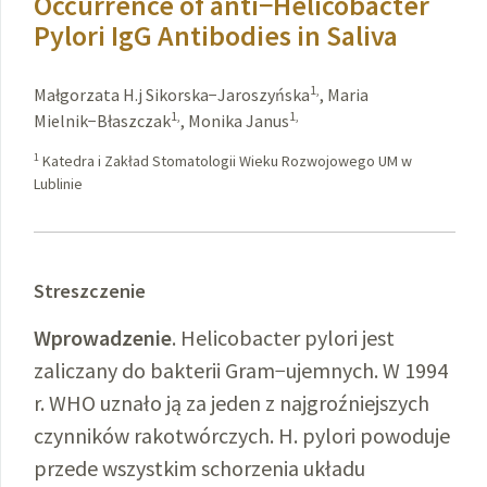
Occurrence of anti−Helicobacter
Pylori IgG Antibodies in Saliva
1,
Małgorzata H.j Sikorska−Jaroszyńska
,
Maria
1,
1,
Mielnik−Błaszczak
,
Monika Janus
1
Katedra i Zakład Stomatologii Wieku Rozwojowego UM w
Lublinie
Streszczenie
Wprowadzenie
. Helicobacter pylori jest
zaliczany do bakterii Gram−ujemnych. W 1994
r. WHO uznało ją za jeden z najgroźniejszych
czynników rakotwórczych. H. pylori powoduje
przede wszystkim schorzenia układu