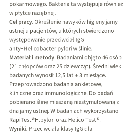
pokarmowego. Bakteria ta występuje również
w płytce nazębnej.
Cel pracy
. Określenie nawyków higieny jamy
ustnej u pacjentów, u których stwierdzono
występowanie przeciwciał IgG
anty−Helicobacter pylori w ślinie.
Materiał i metody
. Badaniami objęto 46 osób
(21 chłopców oraz 25 dziewcząt). Średni wiek
badanych wynosił 12,5 lat ± 3 miesiące.
Przeprowadzono badania ankietowe,
kliniczne oraz immunologiczne. Do badań
pobierano ślinę mieszaną niestymulowaną z
dna jamy ustnej. W badaniach wykorzystano
RapiTest®H.pylori oraz Helico Test®.
Wyniki
. Przeciwciała klasy IgG dla