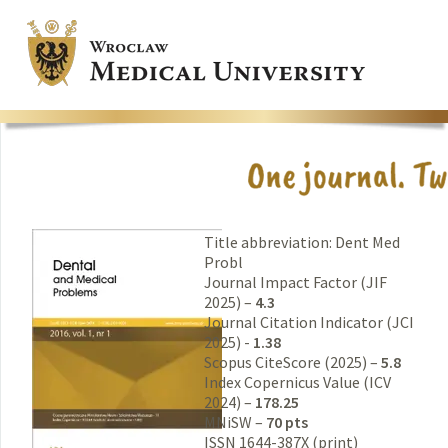
Title abbreviation: Dent Med
Probl
Journal Impact Factor (JIF
2025) –
4.3
Journal Citation Indicator (JCI
2025) -
1.38
Scopus CiteScore (2025) –
5.8
Index Copernicus Value (ICV
2024) –
178.25
MNiSW –
70 pts
ISSN 1644-387X (print)