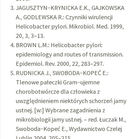
JAGUSZTYN−KRYNICKA E.K., GAJKOWSKA
A., GODLEWSKA R.: Czynniki wirulencji
Helicobacter pylori. Mikrobiol. Med. 1999,
20, 3, 3–13.
BROWN L.M.: Helicobacter pylori:
epidemiology and routes of transmission.
Epidemiol. Rev. 2000, 22, 283–297.
RUDNICKA J., SWOBODA−KOPEĆ E.:
Tlenowe pałeczki Gram−ujemne
chorobotwórcze dla człowieka z
uwzględnieniem niektórych schorzeń jamy
ustnej. [w:] Wybrane zagadnienia z
mikrobiologii jamy ustnej. – red. Łuczak M.,
Swoboda−Kopeć E., Wydawnictwo Czelej
Lublin 2004, 205–215.