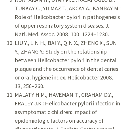
TURKAY C., YILMAZ T., AKCAY A., KANBAY M.:
Role of Helicobacter pylori in pathogenesis
of upper respiratory system diseases. J.
Natl. Med. Assoc. 2008, 100, 1224–1230.
LIU Y., LIN H., BAI Y., QIN X., ZHENG X., SUN
Y., ZHANG Y.: Study on the relationship
between Helicobacter pylori in the dental
plaque and the occurrence of dental caries
or oral hygiene index. Helicobacter 2008,
13, 256–260.
MALATY H.M., HAVEMAN T., GRAHAM D.Y.,
FRALEY J.K.: Helicobacter pylori infection in
asymptomatic children: impact of
epidemiologic factors on accuracy of