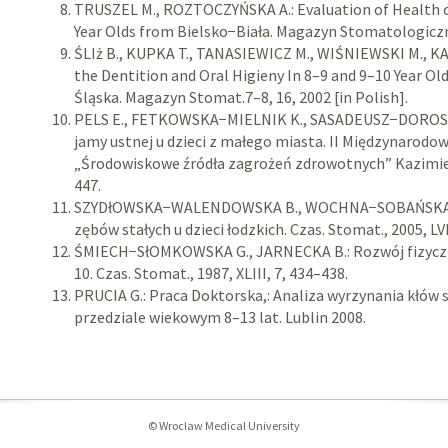
TRUSZEL M., ROZTOCZYŃSKA A.: Evaluation of Health o
Year Olds from Bielsko−Biała. Magazyn Stomatologiczny
ŚLIż B., KUPKA T., TANASIEWICZ M., WIŚNIEWSKI M., K
the Dentition and Oral Higieny In 8–9 and 9–10 Year O
Śląska. Magazyn Stomat.7–8, 16, 2002 [in Polish].
PELS E., FETKOWSKA−MIELNIK K., SASADEUSZ−DOROSZ L.
jamy ustnej u dzieci z małego miasta. II Międzynaro
„Środowiskowe źródła zagrożeń zdrowotnych” Kazimier
447.
SZYDłOWSKA−WALENDOWSKA B., WOCHNA−SOBAŃSKA M.:
zębów stałych u dzieci łodzkich. Czas. Stomat., 2005, LVII
ŚMIECH−SłOMKOWSKA G., JARNECKA B.: Rozwój fizyczny
10. Czas. Stomat., 1987, XLIII, 7, 434–438.
PRUCIA G.: Praca Doktorska,: Analiza wyrzynania kłów s
przedziale wiekowym 8–13 lat. Lublin 2008.
© Wroclaw Medical University