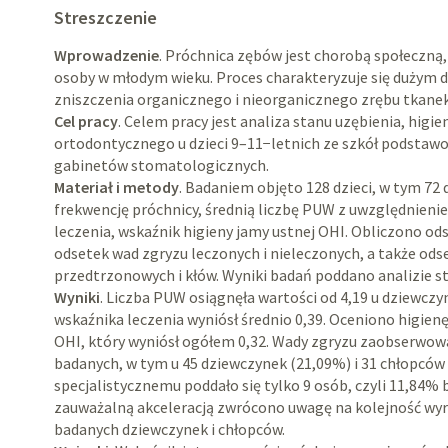
Streszczenie
Wprowadzenie
. Próchnica zębów jest chorobą społeczną,
osoby w młodym wieku. Proces charakteryzuje się dużym
zniszczenia organicznego i nieorganicznego zrębu tkanek
Cel pracy
. Celem pracy jest analiza stanu uzębienia, higi
ortodontycznego u dzieci 9–11−letnich ze szkół podstaw
gabinetów stomatologicznych.
Materiał i metody
. Badaniem objęto 128 dzieci, w tym 72 
frekwencję próchnicy, średnią liczbę PUW z uwzględnieni
leczenia, wskaźnik higieny jamy ustnej OHI. Obliczono o
odsetek wad zgryzu leczonych i nieleczonych, a także od
przedtrzonowych i kłów. Wyniki badań poddano analizie st
Wyniki
. Liczba PUW osiągnęła wartości od 4,19 u dziewczy
wskaźnika leczenia wyniósł średnio 0,39. Oceniono higie
OHI, który wyniósł ogółem 0,32. Wady zgryzu zaobserwowa
badanych, w tym u 45 dziewczynek (21,09%) i 31 chłopców (
specjalistycznemu poddało się tylko 9 osób, czyli 11,84% 
zauważalną akceleracją zwrócono uwagę na kolejność wyr
badanych dziewczynek i chłopców.