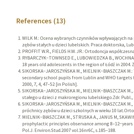
References (13)
WILK M.: Ocena wybranych czynników wpływających na p
zębów stałych u dzieci lubelskich. Praca doktorska, Lub
PROFFIT W.R., FIELDS H.W. JR.: Ortodoncja współczesn
RYBARCZYK−TOWNSED E., LUBOWIEDZKA B., WOCHNA−SO
18 years old adolescents in the region of Łódź in 2004. Zd
SIKORSKA−JAROSZYŃSKA M., MIELNIK−BłASZCZAK M.: The
secondary school pupils from Lublin and WHO targets 
2000, 7, 4, 47–52 [in Polish].
SIKORSKA−JAROSZYŃSKA M., MIELNIK−BłASZCZAK M., 
stałego u dzieci z makroregionu lubelskiego.Zdr. Publ.,
SIKORSKA−JAROSZYŃSKA M., MIELNIK−BłASZCZAK M.,
próchnicy zębów u dzieci szkolnych w wieku 10 lat.Ortod.
MIELNIK−BłASZCZAK M., STRUSKA A., JANUS M, SKAWIŃS
prophylactic principles observance among 8–12−years ol
Pol.J. Environ.Stud.2007 vol.16nr6C, s.185–188.