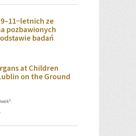
 9–11−letnich ze
ina pozbawionych
podstawie badań
Organs at Children
Lublin on the Ground
1,
iwek
e