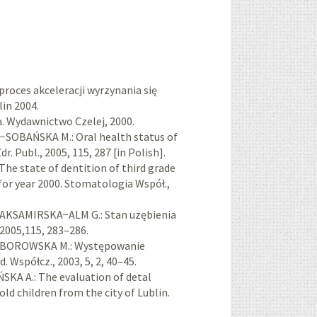
roces akceleracji wyrzynania się
lin 2004.
a. Wydawnictwo Czelej, 2000.
BAŃSKA M.: Oral health status of
r. Publ., 2005, 115, 287 [in Polish].
 state of dentition of third grade
for year 2000. Stomatologia Współ.,
AKSAMIRSKA−ALM G.: Stan uzębienia
 2005,115, 283–286.
 BOROWSKA M.: Występowanie
 Współcz., 2003, 5, 2, 40–45.
KA A.: The evaluation of detal
d children from the city of Lublin.