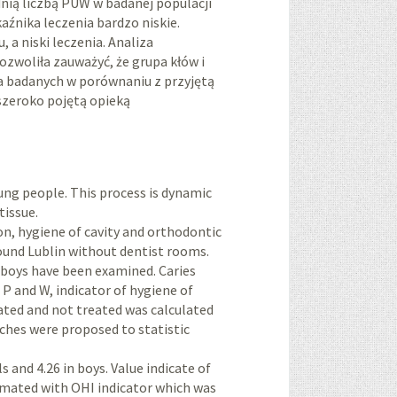
nią liczbą PUW w badanej populacji
aźnika leczenia bardzo niskie.
a niski leczenia. Analiza
woliła zauważyć, że grupa kłów i
 badanych w porównaniu z przyjętą
szeroko pojętą opieką
young people. This process is dynamic
tissue.
ion, hygiene of cavity and orthodontic
ound Lublin without dentist rooms.
6 boys have been examined. Caries
P and W, indicator of hygiene of
eated and not treated was calculated
rches were proposed to statistic
s and 4.26 in boys. Value indicate of
imated with OHI indicator which was