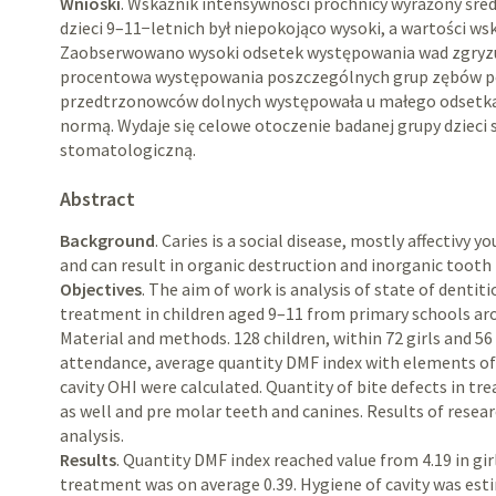
Wnioski
. Wskaźnik intensywności próchnicy wyrażony śred
dzieci 9–11−letnich był niepokojąco wysoki, a wartości wsk
Zaobserwowano wysoki odsetek występowania wad zgryzu, 
procentowa występowania poszczególnych grup zębów poz
przedtrzonowców dolnych występowała u małego odsetka
normą. Wydaje się celowe otoczenie badanej grupy dzieci 
stomatologiczną.
Abstract
Background
. Caries is a social disease, mostly affectivy 
and can result in organic destruction and inorganic tooth 
Objectives
. The aim of work is analysis of state of dentit
treatment in children aged 9–11 from primary schools ar
Material and methods. 128 children, within 72 girls and 5
attendance, average quantity DMF index with elements of 
cavity OHI were calculated. Quantity of bite defects in tr
as well and pre molar teeth and canines. Results of resea
analysis.
Results
. Quantity DMF index reached value from 4.19 in girl
treatment was on average 0.39. Hygiene of cavity was est