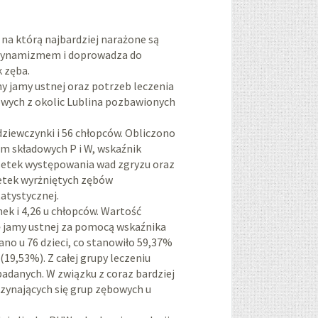
 na którą najbardziej narażone są
 dynamizmem i doprowadza do
 zęba.
eny jamy ustnej oraz potrzeb leczenia
owych z okolic Lublina pozbawionych
dziewczynki i 56 chłopców. Obliczono
em składowych P i W, wskaźnik
dsetek występowania wad zgryzu oraz
setek wyrżniętych zębów
atystycznej.
nek i 4,26 u chłopców. Wartość
nę jamy ustnej za pomocą wskaźnika
no u 76 dzieci, co stanowiło 59,37%
19,53%). Z całej grupy leczeniu
badanych. W związku z coraz bardziej
zynających się grup zębowych u