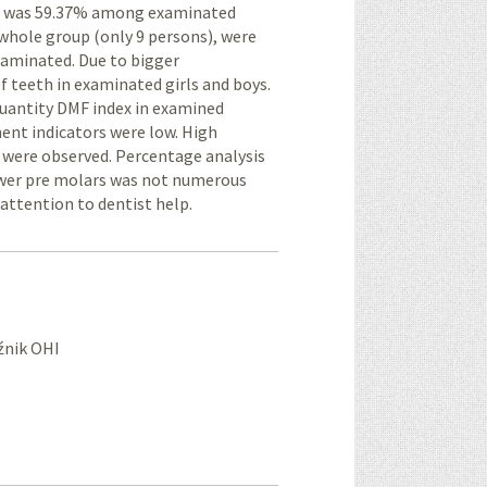
ich was 59.37% among examinated
e whole group (only 9 persons), were
xaminated. Due to bigger
f teeth in examinated girls and boys.
y quantity DMF index in examined
ent indicators were low. High
 were observed. Percentage analysis
lower pre molars was not numerous
 attention to dentist help.
źnik OHI