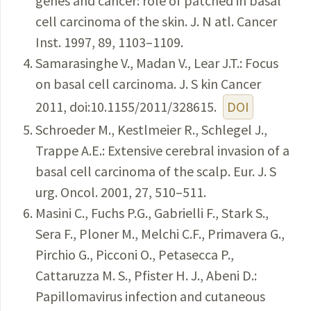
genes and cancer: role of patched in basal
cell carcinoma of the skin. J. N atl. Cancer
Inst. 1997, 89, 1103–1109.
Samarasinghe V., Madan V., Lear J.T.: Focus
on basal cell carcinoma. J. S kin Cancer
2011, doi:10.1155/2011/328615.
DOI
Schroeder M., Kestlmeier R., Schlegel J.,
Trappe A.E.: Extensive cerebral invasion of a
basal cell carcinoma of the scalp. Eur. J. S
urg. Oncol. 2001, 27, 510–511.
Masini C., Fuchs P.G., Gabrielli F., Stark S.,
Sera F., Ploner M., Melchi C.F., Primavera G.,
Pirchio G., Picconi O., Petasecca P.,
Cattaruzza M. S., Pfister H. J., Abeni D.:
Papillomavirus infection and cutaneous