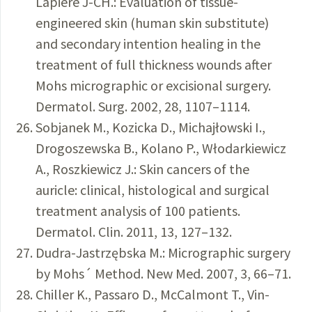
Lapiere J-CH.: Evaluation of tissue-
engineered skin (human skin substitute)
and secondary intention healing in the
treatment of full thickness wounds after
Mohs micrographic or excisional surgery.
Dermatol. Surg. 2002, 28, 1107–1114.
Sobjanek M., Kozicka D., Michajłowski I.,
Drogoszewska B., Kolano P., Włodarkiewicz
A., Roszkiewicz J.: Skin cancers of the
auricle: clinical, histological and surgical
treatment analysis of 100 patients.
Dermatol. Clin. 2011, 13, 127–132.
Dudra-Jastrzębska M.: Micrographic surgery
by Mohs´ Method. New Med. 2007, 3, 66–71.
Chiller K., Passaro D., McCalmont T., Vin-