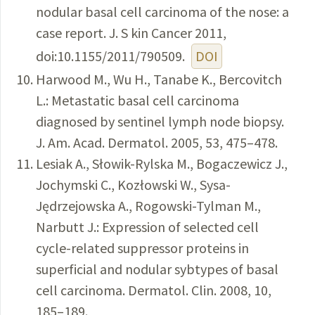
nodular basal cell carcinoma of the nose: a
case report. J. S kin Cancer 2011,
doi:10.1155/2011/790509.
DOI
Harwood M., Wu H., Tanabe K., Bercovitch
L.: Metastatic basal cell carcinoma
diagnosed by sentinel lymph node biopsy.
J. Am. Acad. Dermatol. 2005, 53, 475–478.
Lesiak A., Słowik-Rylska M., Bogaczewicz J.,
Jochymski C., Kozłowski W., Sysa-
Jędrzejowska A., Rogowski-Tylman M.,
Narbutt J.: Expression of selected cell
cycle-related suppressor proteins in
superficial and nodular sybtypes of basal
cell carcinoma. Dermatol. Clin. 2008, 10,
185–189.