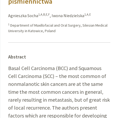
piśmiennictwa
1,A,B,E,F
1,A,E
Agnieszka Socha
,
Iwona Niedzielska
1
Department of Maxillofacial and Oral Surgery, Silesian Medical
University in Katowice, Poland
Abstract
Basal Cell Carcinoma (BCC) and Squamous
Cell Carcinoma (SCC) – the most common of
nonmalanotic skin cancers are at the same
time the most common cancers in general,
rarely resulting in metastasis, but of great risk
of local recurrence. The authors present
factors which are responsible for developing