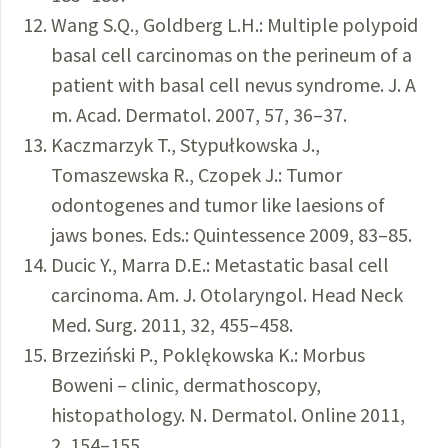
Wang S.Q., Goldberg L.H.: Multiple polypoid
basal cell carcinomas on the perineum of a
patient with basal cell nevus syndrome. J. A
m. Acad. Dermatol. 2007, 57, 36–37.
Kaczmarzyk T., Stypułkowska J.,
Tomaszewska R., Czopek J.: Tumor
odontogenes and tumor like laesions of
jaws bones. Eds.: Quintessence 2009, 83–85.
Ducic Y., Marra D.E.: Metastatic basal cell
carcinoma. Am. J. Otolaryngol. Head Neck
Med. Surg. 2011, 32, 455–458.
Brzeziński P., Poklękowska K.: Morbus
Boweni – clinic, dermathoscopy,
histopathology. N. Dermatol. Online 2011,
2, 154–155.