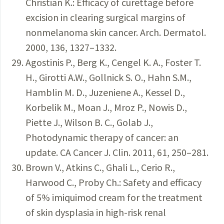
Christian K.: Efficacy of curettage before
excision in clearing surgical margins of
nonmelanoma skin cancer. Arch. Dermatol.
2000, 136, 1327–1332.
Agostinis P., Berg K., Cengel K. A., Foster T.
H., Girotti A.W., Gollnick S. O., Hahn S.M.,
Hamblin M. D., Juzeniene A., Kessel D.,
Korbelik M., Moan J., Mroz P., Nowis D.,
Piette J., Wilson B. C., Golab J.,
Photodynamic therapy of cancer: an
update. CA Cancer J. Clin. 2011, 61, 250–281.
Brown V., Atkins C., Ghali L., Cerio R.,
Harwood C., Proby Ch.: Safety and efficacy
of 5% imiquimod cream for the treatment
of skin dysplasia in high-risk renal