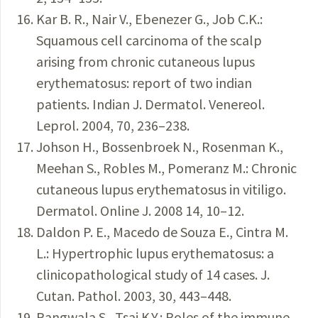
Kar B. R., Nair V., Ebenezer G., Job C.K.:
Squamous cell carcinoma of the scalp
arising from chronic cutaneous lupus
erythematosus: report of two indian
patients. Indian J. Dermatol. Venereol.
Leprol. 2004, 70, 236–238.
Johson H., Bossenbroek N., Rosenman K.,
Meehan S., Robles M., Pomeranz M.: Chronic
cutaneous lupus erythematosus in vitiligo.
Dermatol. Online J. 2008 14, 10–12.
Daldon P. E., Macedo de Souza E., Cintra M.
L.: Hypertrophic lupus erythematosus: a
clinicopathological study of 14 cases. J.
Cutan. Pathol. 2003, 30, 443–448.
Rangwala S., Tsai K.Y.: Roles of the immune