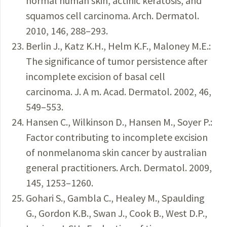
normal human skin, actinic keratosis, and
squamos cell carcinoma. Arch. Dermatol.
2010, 146, 288–293.
Berlin J., Katz K.H., Helm K.F., Maloney M.E.:
The significance of tumor persistence after
incomplete excision of basal cell
carcinoma. J. A m. Acad. Dermatol. 2002, 46,
549–553.
Hansen C., Wilkinson D., Hansen M., Soyer P.:
Factor contributing to incomplete excision
of nonmelanoma skin cancer by australian
general practitioners. Arch. Dermatol. 2009,
145, 1253–1260.
Gohari S., Gambla C., Healey M., Spaulding
G., Gordon K.B., Swan J., Cook B., West D.P.,