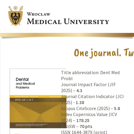
Title abbreviation: Dent Med
Probl
Journal Impact Factor (JIF
2025) –
4.3
Journal Citation Indicator (JCI
2025) -
1.38
Scopus CiteScore (2025) –
5.8
Index Copernicus Value (ICV
2024) –
178.25
MNiSW –
70 pts
ISSN 1644-387X (print)