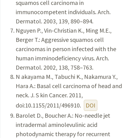
squamos cell carcinoma in
immunocompetent individuals. Arch.
Dermatol. 2003, 139, 890–894.
Nguyen P., Vin-Christian K., Ming M.E.,
Berger T.: Aggressive squamos cell
carcinomas in person infected with the
human imminodeficiency virus. Arch.
Dermatol. 2002, 138, 758–763.
N akayama M., Tabuchi K., Nakamura Y.,
Hara A.: Basal cell carcinoma of head and
neck. J. S kin Cancer. 2011,
doi:10.1155/2011/496910.
DOI
Barolet D., Boucher A.: No-needle jet
intradermal aminolevulinic acid
photodynamic therapy for recurrent